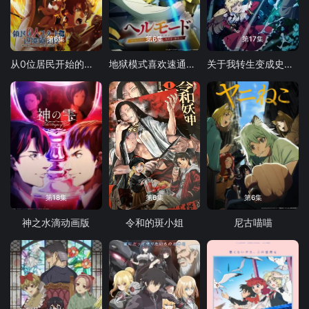
第6集
第6集
第17集
从0位居民开始的边境领主大人
地狱模式喜欢速通游戏的玩家在废设定异世界无双 第二季
关于我转生变成史莱姆这档事第四季
第18集
第6集
第6集
神之水滴动画版
令和的斑小姐
尼古喵喵