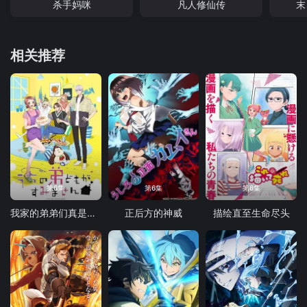
杀手妈咪
凡人修仙传
末
相关推荐
第6集
第6集
第6集
我家的弟弟们真是让您费心了
正后方的神威
描绘直至生命尽头