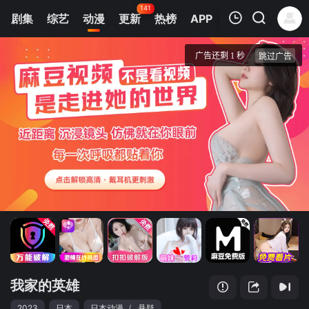
141
剧集
综艺
动漫
更新
热榜
APP
我的观影记录
我家的英雄
第01集
清空
我家的英雄
2023
日本
日本动漫
/
悬疑