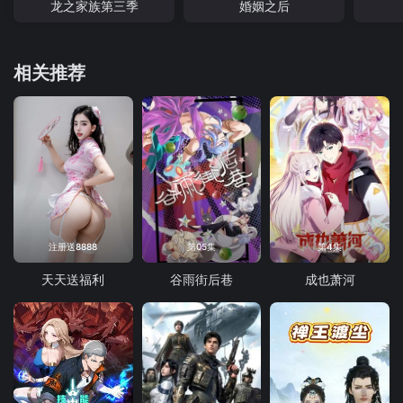
龙之家族第三季
婚姻之后
相关推荐
注册送8888
第05集
第4集
天天送福利
谷雨街后巷
成也萧河