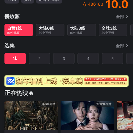
10.0
486183
播放源
全部
自营1线
大陆0线
大陆3线
全球3线
80个视频
80个视频
80个视频
80个视频
选集
全部
1
2
3
4
5
正在热映🔥
第8集完结
第12集完结