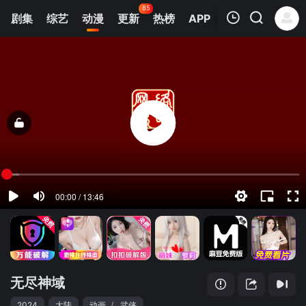
85
剧集
综艺
动漫
更新
热榜
APP
我的观影记录
无尽神域
1
清空
无尽神域
2024
大陆
动画
/
武侠