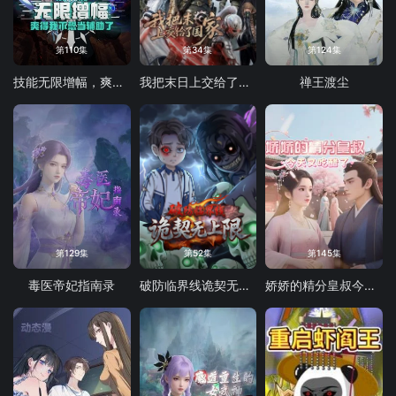
第110集
第34集
第124集
技能无限增幅，爽得我不想当辅助了！动态漫画
我把末日上交给了国家
禅王渡尘
第129集
第52集
第145集
毒医帝妃指南录
破防临界线诡契无上限
娇娇的精分皇叔今天又吃醋了