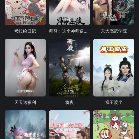
第83集
第84集
第85集
第86集
第87集
第88集
第89集
第90集
第43集
第187集
第5集
第91集
第92集
第93集
第94集
考拉绘日记
师尊：这个冲师逆徒才不是圣子 动态漫画
东大高武学院
第95集
第96集
第97集
第98集
第99集
第100集
第101集
第102集
第103集
第104集
第105集
第106集
第107集
第108集
第109集
第110集
第111集
第112集
第113集
第114集
注册送8888
第17集
第120集
天天送福利
将夜
禅王渡尘
第115集
第116集
第117集
第118集
第119集
第120集