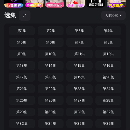
选集
大陆0线
第1集
第2集
第3集
第4集
第5集
第6集
第7集
第8集
第9集
第10集
第11集
第12集
第13集
第14集
第15集
第16集
第17集
第18集
第19集
第20集
第21集
第22集
第23集
第24集
第25集
第26集
第27集
第28集
第29集
第30集
第31集
第32集
第33集
第34集
第35集
第36集