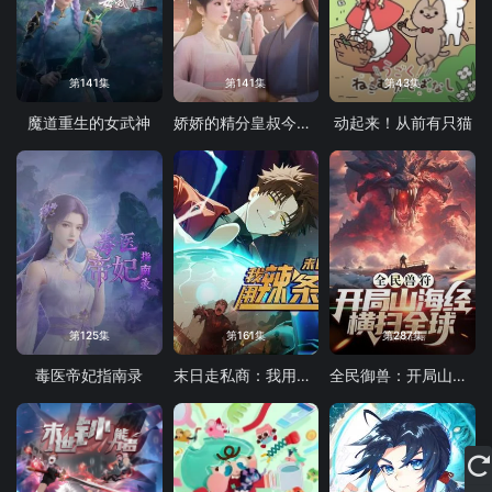
第141集
第141集
第43集
魔道重生的女武神
娇娇的精分皇叔今天又吃醋了
动起来！从前有只猫
第125集
第161集
第287集
毒医帝妃指南录
末日走私商：我用辣条换金砖动态漫画
全民御兽：开局山海经，我横扫全球