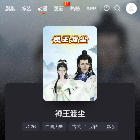
37
剧集
综艺
动漫
更新
热榜
APP
我的观影记录
暂无观看影片的记录
禅王渡尘
2026
中国大陆
古装
反转
虐心
/
/