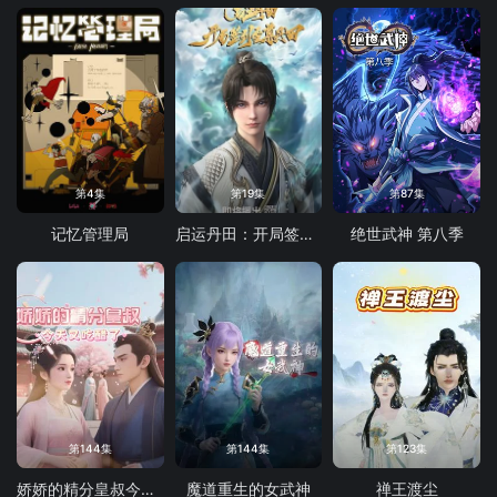
第4集
第19集
第87集
记忆管理局
启运丹田：开局签到至尊丹田
绝世武神 第八季
第144集
第144集
第123集
娇娇的精分皇叔今天又吃醋了
魔道重生的女武神
禅王渡尘