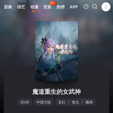
103
剧集
综艺
动漫
更新
热榜
APP
我的观影记录
暂无观看影片的记录
魔道重生的女武神
2026
中国大陆
玄幻
复仇
脑洞
/
/