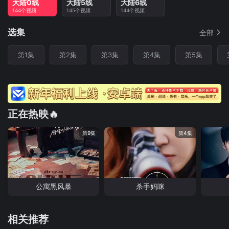
大陆0线
大陆5线
大陆6线
144个视频
145个视频
144个视频
选集
全部
第1集
第2集
第3集
第4集
第5集
正在热映🔥
第9集
第4集
公寓黑风暴
杀手妈咪
相关推荐