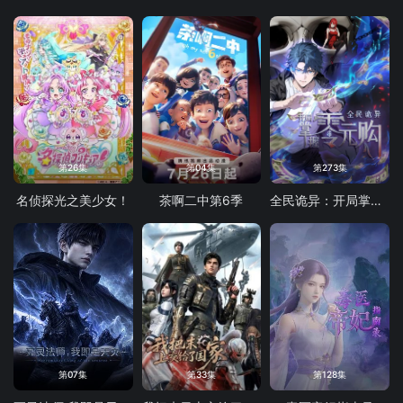
第26集
第04集
第273集
名侦探光之美少女！
茶啊二中第6季
全民诡异：开局掌握零元购
第07集
第33集
第128集