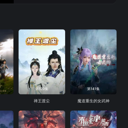
第16集
第17集
第18集
第19集
第20集
第21集
第22集
第23集
第24集
第25集
第26集
第27集
第28集
第29集
第30集
第31集
第32集
第33集
第34集
第35集
第36集
第120集
第141集
第37集
第38集
第39集
禅王渡尘
魔道重生的女武神
第40集
第41集
第42集
第43集
第44集
第45集