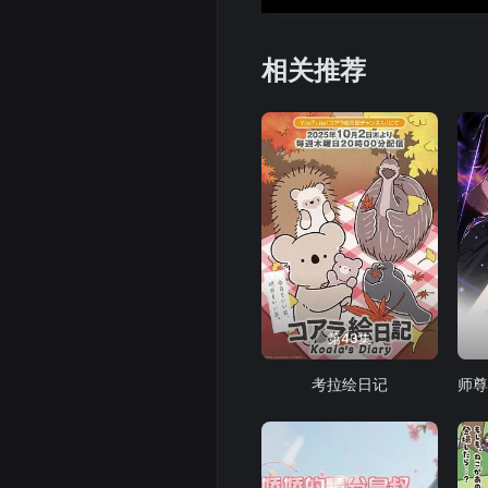
相关推荐
第43集
考拉绘日记