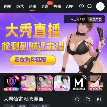
102
剧集
综艺
动漫
更新
热榜
APP
我的观影记录
大周仙吏 动态漫画
第1集
清空
大周仙吏 动态漫画
2025
中国
玄幻
/
搞笑