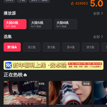
5.0
424663
播放源
全部
大陆0线
大陆5线
大陆6线
59个视频
60个视频
60个视频
选集
全部
第1集
第2集
第3集
第4集
第5集
正在热映🔥
第9集
第4集