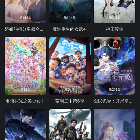
第144集
第144集
第123集
娇娇的精分皇叔今天又吃醋了
魔道重生的女武神
禅王渡尘
第26集
第04集
第273集
名侦探光之美少女！
茶啊二中第6季
全民诡异：开局掌握零元购