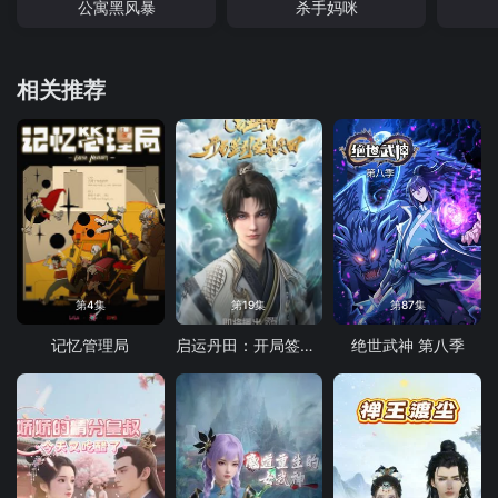
公寓黑风暴
杀手妈咪
相关推荐
第4集
第19集
第87集
记忆管理局
启运丹田：开局签到至尊丹田
绝世武神 第八季