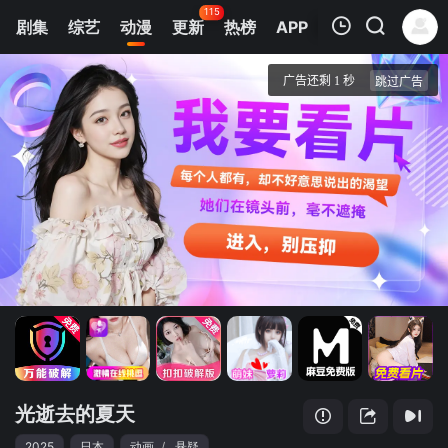
115
剧集
综艺
动漫
更新
热榜
APP
我的观影记录
光逝去的夏天
1
清空
光逝去的夏天
2025
日本
动画
/
悬疑