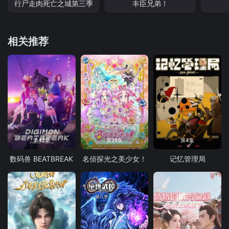
行尸走肉死亡之城第三季
丰臣兄弟！
相关推荐
第42集
第26集
第4集
数码兽 BEATBREAK
名侦探光之美少女！
记忆管理局