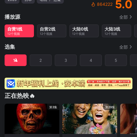
5.0
864222
播放源
全部
自营1线
自营2线
大陆0线
大陆3线
12个视频
12个视频
12个视频
12个视频
选集
全部
1
2
3
4
5
正在热映🔥
第3集
第29集