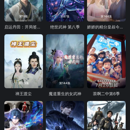
第19集
第87集
第144集
启运丹田：开局签到至尊丹田
绝世武神 第八季
娇娇的精分皇叔今天又吃醋了
第123集
第144集
第04集
禅王渡尘
魔道重生的女武神
茶啊二中第6季