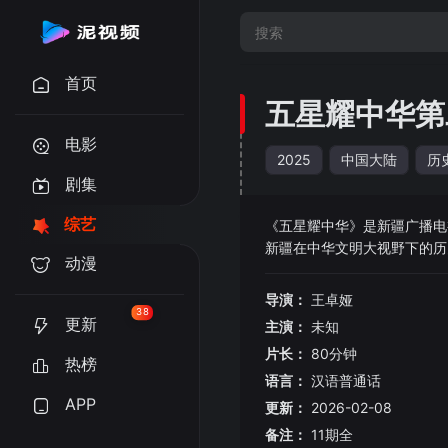
首页
五星耀中华第
电影
2025
中国大陆
历
剧集
综艺
《五星耀中华》是新疆广播电
新疆在中华文明大视野下的历
动漫
让参与者和观众在选手竞技、
导演：
王卓娅
38
更新
主演：
未知
片长：
80分钟
热榜
语言：
汉语普通话
APP
更新：
2026-02-08
备注：
11期全