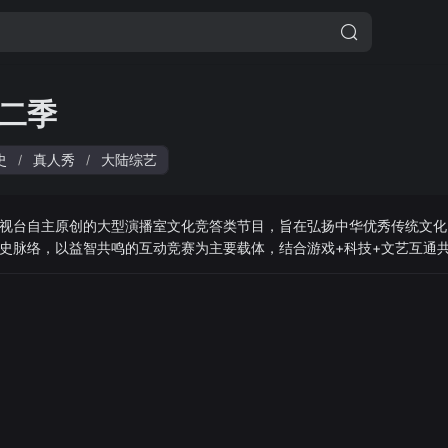
二季
史
真人秀
大陆综艺
/
/
视台自主原创的大型演播室文化竞答类节目，旨在弘扬中华优秀传统文化
史脉络，以益智共鸣的互动竞赛为主要载体，结合游戏+科技+文艺互通
专家点评、史问解答中汲取智慧，滋润心灵，积蓄力量。