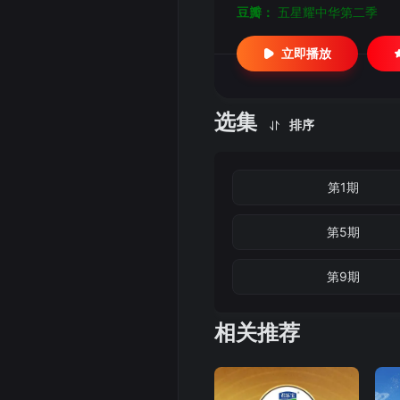
豆瓣：
五星耀中华第二季
立即播放
选集
排序
第1期
第5期
第9期
相关推荐