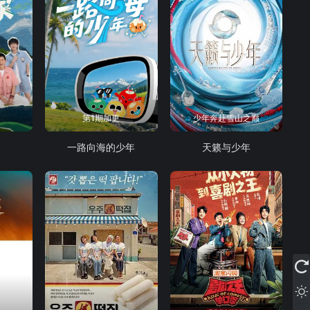
第1期加更
少年奔赴雪山之巅
一路向海的少年
天籁与少年