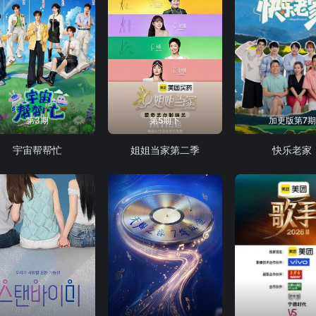
第3期
第5期下
加更版第7期
宇宙帮帮忙
姐姐当家第二季
快乐老家