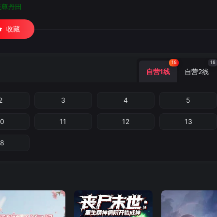
至尊丹田
收藏
18
18
自营1线
自营2线
2
3
4
5
10
11
12
13
18