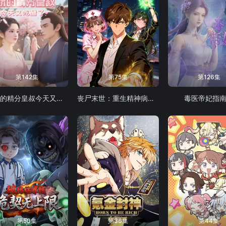
第142集
第75集
第126集
娇娇的精分皇叔今天又吃醋了
丧尸末世：重生精神病院开始成神！动态漫画
毒医帝妃指
第50集
第36集
第44集