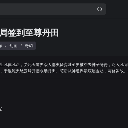
局签到至尊丹田
作
动画
奇幻
/
/
生凡体凡命，受尽天道界众人部夷厌弃甚至要被夺去神子身份，贬入凡间
，于混沌天绝云峰开启永动丹田。随后从神道界最底层走起，与修罗战、
独闯九九八十一重天顶，满天诸神都不能挡其路，以一介凡体走上神道之
战九大帝子，破混元天尊夺取神道界的惊天密谋，成就新一代大帝。
)