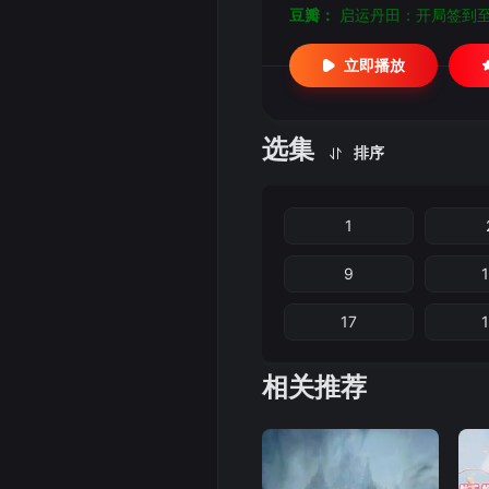
豆瓣：
启运丹田：开局签到
立即播放
选集
排序
1
9
17
相关推荐