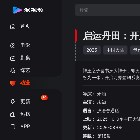
首页
启运丹田：开
电影
2025
中国大陆
动
剧集
综艺
神王之子秦书身为神子，却天
融为一体，开启万界签到系统
动漫
争，靠一己之力，斩尽神佛，
的生死决斗之中脱颖而出，独
导演：
未知
80
更新
主演：
未知
语言：
汉语普通话
热榜
上映：
2025-10-04(中国大陆
APP
更新：
2026-08-05
连载：
第18集