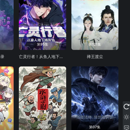
第95集
第121集
南录
亡灵行者！从鱼人地下城开始 动态漫画
禅王渡尘
第60集
第07集