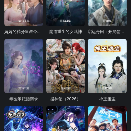
第144集
第144集
第19集
娇娇的精分皇叔今天又吃醋了
魔道重生的女武神
启运丹田：开局签到至尊丹田
第128集
第23集
第123集
毒医帝妃指南录
搜神记（2026）
禅王渡尘