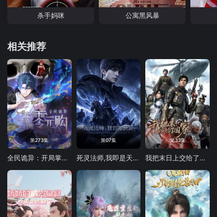
杀手妈咪
公寓黑风暴
相关推荐
第273集
第07集
第33集
全民诡异：开局掌握零元购
死灵法师,我即是天灾(2026)
我把末日上交给了国家