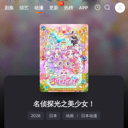
78
剧集
综艺
动漫
更新
热榜
APP
我的观影记录
暂无观看影片的记录
名侦探光之美少女！
2026
日本
动画
日本动漫
/