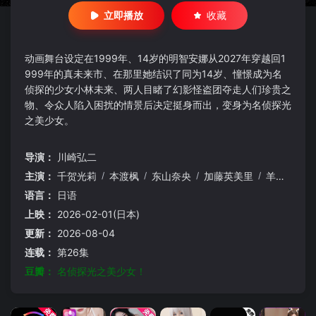
立即播放
收藏
动画舞台设定在1999年、14岁的明智安娜从2027年穿越回1
999年的真未来市、在那里她结识了同为14岁、憧憬成为名
侦探的少女小林未来、两人目睹了幻影怪盗团夺走人们珍贵之
物、令众人陷入困扰的情景后决定挺身而出，变身为名侦探光
之美少女。
导演：
川崎弘二
主演：
千贺光莉
/
本渡枫
/
东山奈央
/
加藤英美里
/
羊宫妃那
/
语言：
日语
上映：
2026-02-01(日本)
更新：
2026-08-04
连载：
第26集
豆瓣：
名侦探光之美少女！