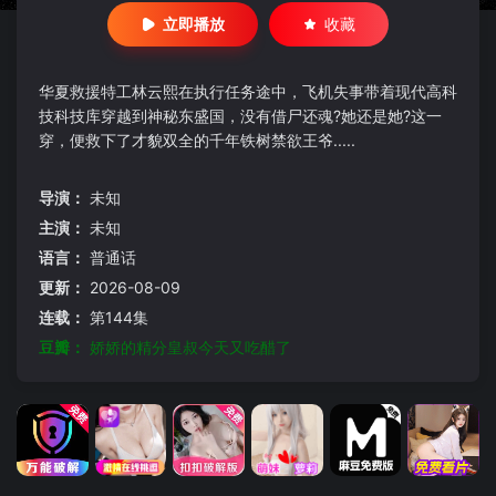
立即播放
收藏
华夏救援特工林云熙在执行任务途中，飞机失事带着现代高科
技科技库穿越到神秘东盛国，没有借尸还魂?她还是她?这一
穿，便救下了才貌双全的千年铁树禁欲王爷.....
导演：
未知
主演：
未知
语言：
普通话
更新：
2026-08-09
连载：
第144集
豆瓣：
娇娇的精分皇叔今天又吃醋了