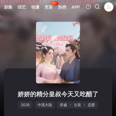
110
剧集
综艺
动漫
更新
热榜
APP
我的观影记录
暂无观看影片的记录
娇娇的精分皇叔今天又吃醋了
2026
中国大陆
穿越
古装
恋爱
/
/