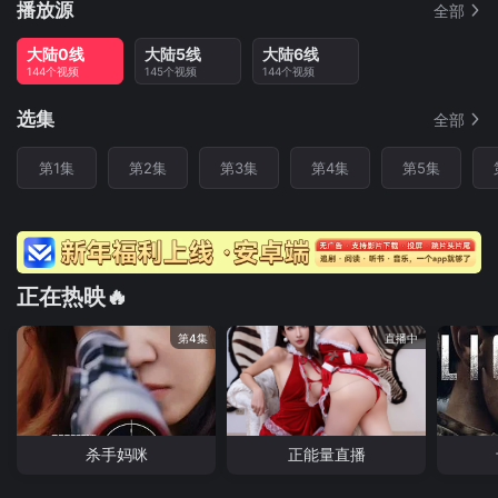
播放源
全部
大陆0线
大陆5线
大陆6线
144个视频
145个视频
144个视频
选集
全部
第1集
第2集
第3集
第4集
第5集
正在热映🔥
第4集
直播中
杀手妈咪
正能量直播