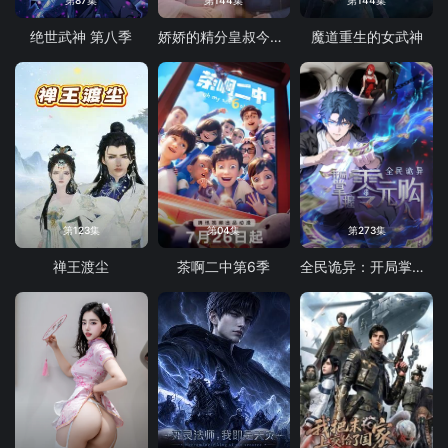
第87集
第144集
第144集
绝世武神 第八季
娇娇的精分皇叔今天又吃醋了
魔道重生的女武神
第123集
第04集
第273集
禅王渡尘
茶啊二中第6季
全民诡异：开局掌握零元购