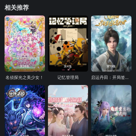
相关推荐
第26集
第4集
第19集
名侦探光之美少女！
记忆管理局
启运丹田：开局签到至尊丹田