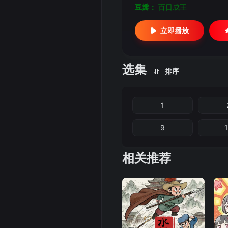
豆瓣：
百日成王
立即播放
选集
排序
1
9
相关推荐