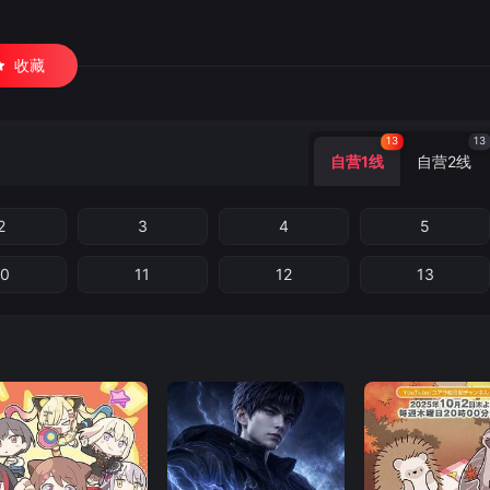
收藏
13
13
自营1线
自营2线
2
3
4
5
10
11
12
13