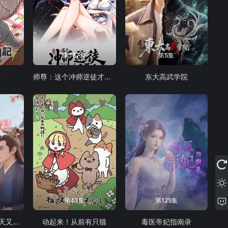
第187集
第5集
记
师尊：这个冲师逆徒才不是圣子 动态漫画
东大高武学院
第43集
第125集
娇娇的精分皇叔今天又吃醋了
动起来！从前有只猫
毒医帝妃指南录