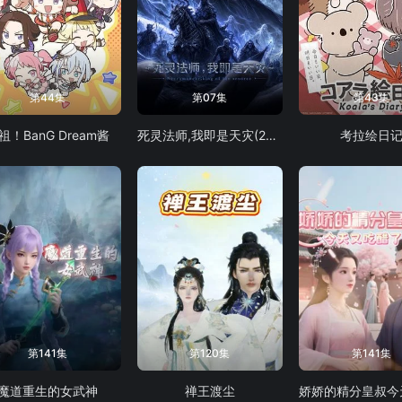
第44集
第07集
第43集
祖！BanG Dream酱
死灵法师,我即是天灾(2026)
考拉绘日
第141集
第120集
第141集
魔道重生的女武神
禅王渡尘