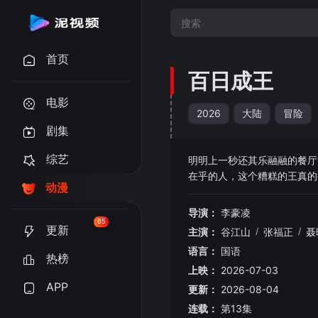
首页
百日成王
电影
2026
大陆
冒险
剧集
综艺
明明上一秒还其乐融融的餐厅
在乎的人，这个糟糕的王真的
动漫
100天，就让我俩一起加冕称
导演：
李豪凌
65
更新
主演：
谷江山
/
张福正
/
聂
语言：
国语
热榜
上映：
2026-07-03
APP
更新：
2026-08-04
连载：
第13集