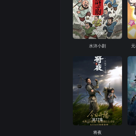
第60集
水浒小剧
元
第17集
将夜