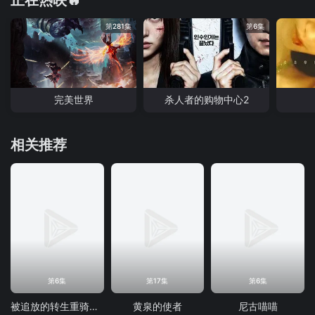
正在热映🔥
第281集
第6集
完美世界
杀人者的购物中心2
相关推荐
第6集
第17集
第6集
被追放的转生重骑士用游戏知识开无双
黄泉的使者
尼古喵喵