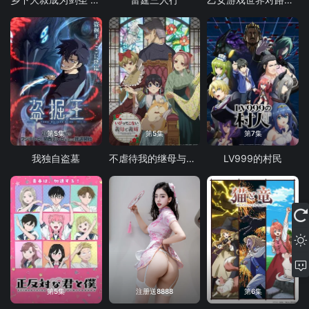
第5集
第5集
第7集
我独自盗墓
不虐待我的继母与继姐
LV999的村民
第5集
注册送8888
第6集