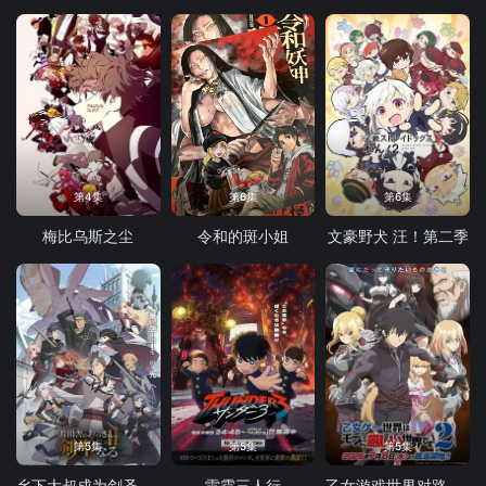
第4集
第6集
第6集
梅比乌斯之尘
令和的斑小姐
文豪野犬 汪！第二季
第5集
第5集
第5集
乡下大叔成为剑圣 第二季
雷霆三人行
乙女游戏世界对路人角色很不友好 第二季