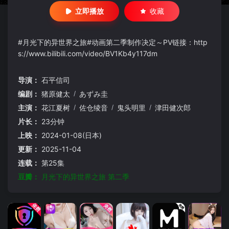
立即播放
收藏
#月光下的异世界之旅#动画第二季制作决定～PV链接：http
s://www.bilibili.com/video/BV1Kb4y117dm
导演：
石平信司
编剧：
猪原健太
/
あずみ圭
主演：
花江夏树
/
佐仓绫音
/
鬼头明里
/
津田健次郎
片长：
23分钟
上映：
2024-01-08(日本)
更新：
2025-11-04
连载：
第25集
豆瓣：
月光下的异世界之旅 第二季