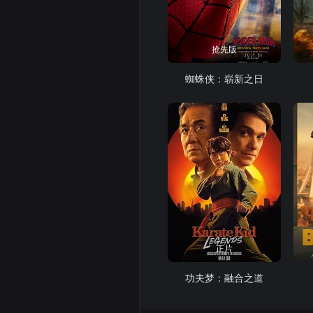
抢先版
蜘蛛侠：崭新之日
正片
功夫梦：融合之道