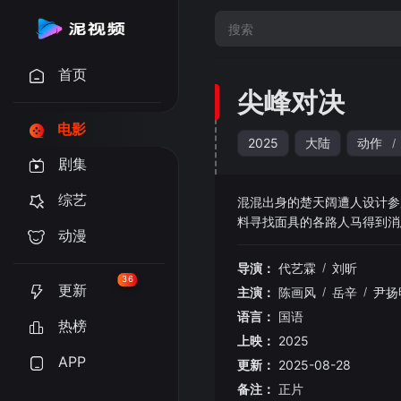
首页
尖峰对决
电影
2025
大陆
动作
/
剧集
综艺
混混出身的楚天阔遭人设计参
料寻找面具的各路人马得到消
动漫
遭遇。为了父亲为了自己身上
导演：
代艺霖
/
刘昕
36
更新
主演：
陈画风
/
岳辛
/
尹扬
语言：
国语
热榜
上映：
2025
APP
更新：
2025-08-28
备注：
正片