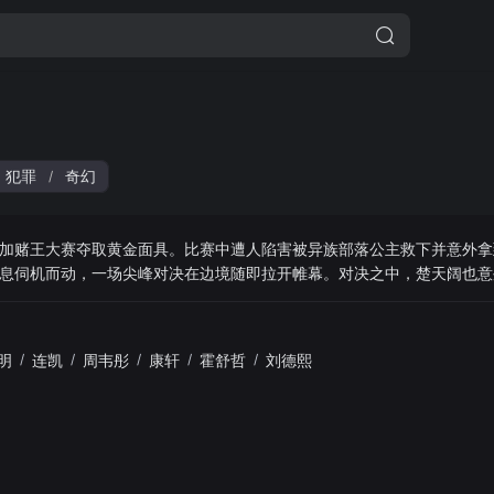
犯罪
奇幻
/
加赌王大赛夺取黄金面具。比赛中遭人陷害被异族部落公主救下并意外拿
息伺机而动，一场尖峰对决在边境随即拉开帷幕。对决之中，楚天阔也意
的使命，楚天阔毅然决然投入到战局之中。
明
/
连凯
/
周韦彤
/
康轩
/
霍舒哲
/
刘德熙