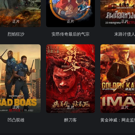
正片
正片
正片
烈焰狂沙
安昂传奇最后的气宗
末路讨债
正片
正片
正片
凹凸双雄
醉刀客