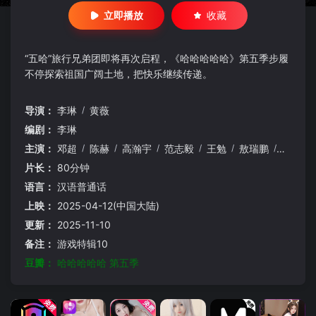
立即播放
收藏
“五哈”旅行兄弟团即将再次启程，《哈哈哈哈哈》第五季步履
不停探索祖国广阔土地，把快乐继续传递。
导演：
李琳
/
黄薇
编剧：
李琳
主演：
邓超
/
陈赫
/
高瀚宇
/
范志毅
/
王勉
/
敖瑞鹏
/
任重
/
片长：
80分钟
语言：
汉语普通话
上映：
2025-04-12(中国大陆)
更新：
2025-11-10
备注：
游戏特辑10
豆瓣：
哈哈哈哈哈 第五季