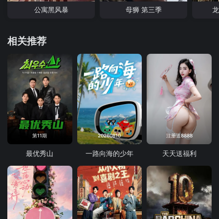
公寓黑风暴
母狮 第三季
龙
相关推荐
第11期
20260810
注册送8888
最优秀山
一路向海的少年
天天送福利