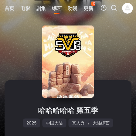
100
首页
电影
剧集
综艺
动漫
更新
热榜
APP
我的观影记录
暂无观看影片的记录
哈哈哈哈哈 第五季
2025
中国大陆
真人秀
大陆综艺
/