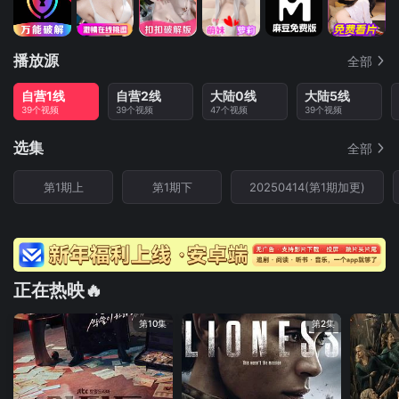
播放源
全部
自营1线
自营2线
大陆0线
大陆5线
39个视频
39个视频
47个视频
39个视频
选集
全部
第1期上
第1期下
20250414(第1期加更)
正在热映🔥
第10集
第2集