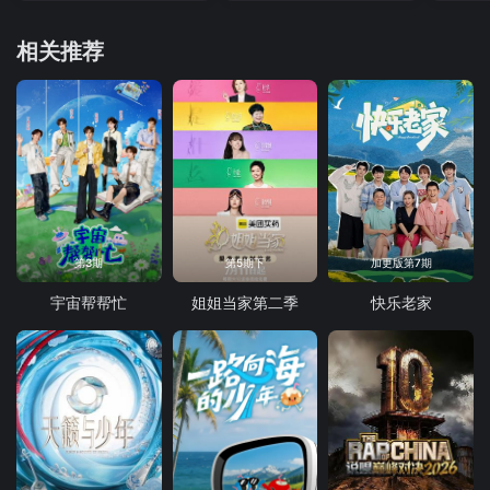
相关推荐
第3期
第5期下
加更版第7期
宇宙帮帮忙
姐姐当家第二季
快乐老家