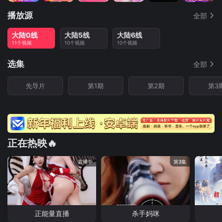
播放源
全部
大陆0线
大陆5线
大陆6线
11个视频
10个视频
10个视频
选集
全部
先导片
第1期
第2期
第3
正在热映🔥
直播中
第3集
正能量直播
杀手妈咪