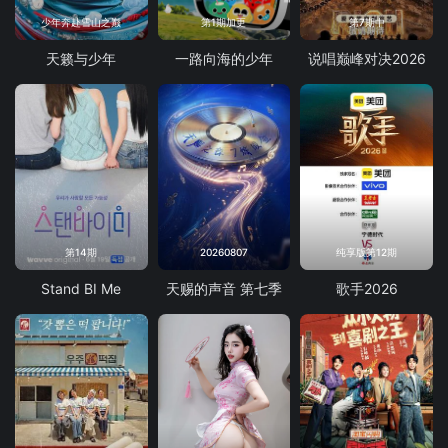
少年奔赴雪山之巅
第1期加更
第7期中
天籁与少年
一路向海的少年
说唱巅峰对决2026
第14期
20260807
纯享版第12期
Stand BI Me
天赐的声音 第七季
歌手2026