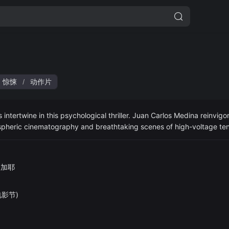
惊悚
动作片
/
intertwine in this psychological thriller. Juan Carlos Medina reinvigor
ospheric cinematography and breathtaking scenes of high-voltage ten
·加耶
电影节)