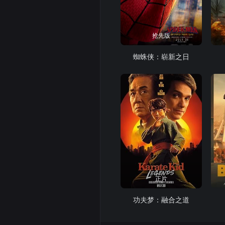
抢先版
蜘蛛侠：崭新之日
正片
功夫梦：融合之道