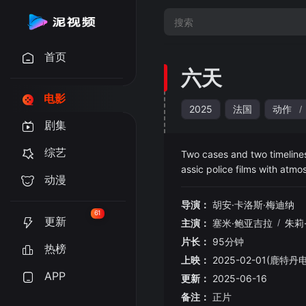
首页
六天
电影
2025
法国
动作
/
剧集
综艺
Two cases and two timelines 
assic police films with atm
动漫
导演：
胡安·卡洛斯·梅迪纳
61
更新
主演：
塞米·鲍亚吉拉
/
朱莉
片长：
95分钟
热榜
上映：
2025-02-01(鹿特丹
APP
更新：
2025-06-16
备注：
正片