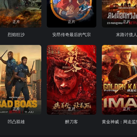
正片
正片
正片
烈焰狂沙
安昂传奇最后的气宗
末路讨债
正片
正片
正片
凹凸双雄
醉刀客