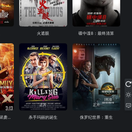
正片
正片
人
火遮眼
碟中谍8：最终清算
正片
正片
黄金神威：网走监狱袭击篇
杀手玛丽的诞生
侏罗纪世界：重生