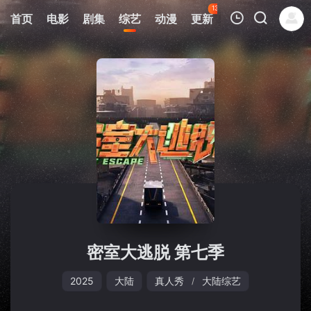
133
首页
电影
剧集
综艺
动漫
更新
热榜
APP
我的观影记录
暂无观看影片的记录
密室大逃脱 第七季
2025
大陆
真人秀
大陆综艺
/