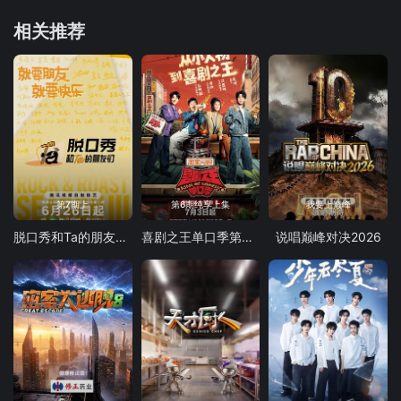
相关推荐
第7期上
第6期纯享上集
我要上巅峰
脱口秀和Ta的朋友们 第三季
喜剧之王单口季第三季
说唱巅峰对决2026