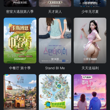
Plus版第3期
第9期加更
20260806
密室大逃脱第八季
天才厨人
少年无尽夏
20260807
第14期
注册送8888
中餐厅 第十季
Stand BI Me
天天送福利