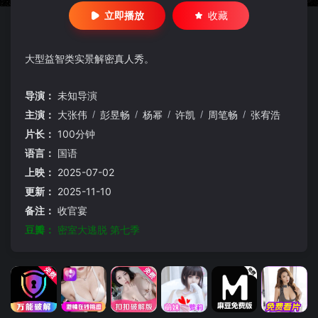
立即播放
收藏
大型益智类实景解密真人秀。
导演：
未知导演
主演：
大张伟
/
彭昱畅
/
杨幂
/
许凯
/
周笔畅
/
张宥浩
片长：
100分钟
语言：
国语
上映：
2025-07-02
更新：
2025-11-10
备注：
收官宴
豆瓣：
密室大逃脱 第七季