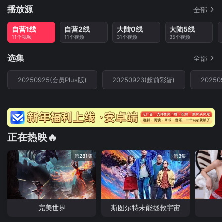
播放源
全部
自营1线
自营2线
大陆0线
大陆5线
11个视频
11个视频
31个视频
35个视频
选集
全部
20250925(会员Plus版)
20250923(超前彩蛋)
20250
正在热映🔥
第281集
第3集
完美世界
斯图尔特未能拯救宇宙