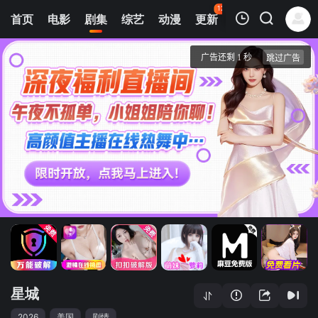
127
首页
电影
剧集
综艺
动漫
更新
热榜
APP
我的观影记录
星城
1
清空
星城
2026
美国
剧情