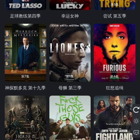
第1集
第5集
第5集
足球教练第四季
幸运女神
尝试 第五季
第7集
第1集
第4集
神探默多克 第十九季
母狮 第三季
狂怒追缉