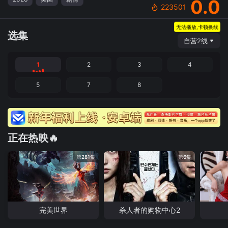
0.0
223501
无法播放,卡顿换线
选集
自营2线
1
2
3
4
5
7
8
正在热映🔥
第281集
第6集
完美世界
杀人者的购物中心2