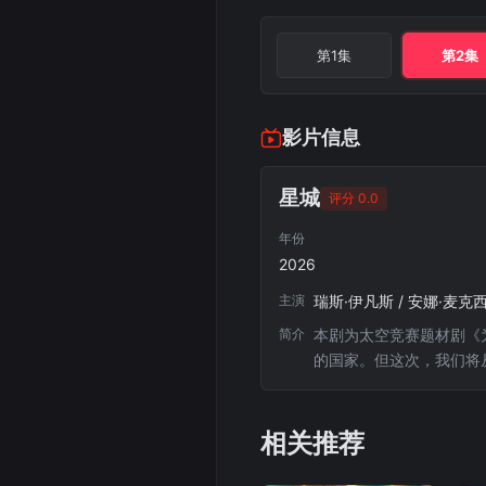
第1集
第2集
影片信息
星城
评分 0.0
年份
2026
主演
瑞斯·伊凡斯 / 安娜·麦克
简介
本剧为太空竞赛题材剧《
的国家。但这次，我们将
风险。
相关推荐