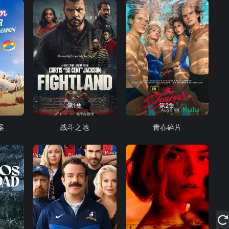
第1集
第2集
案
战斗之地
青春碎片