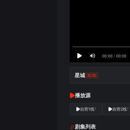
星城
第2集
播放源
自营1线
自营2线
7
7
剧集列表