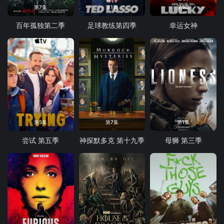
第7集
第1集
第5集
百年孤独第二季
足球教练第四季
幸运女神
第5集
第7集
第1集
尝试 第五季
神探默多克 第十九季
母狮 第三季