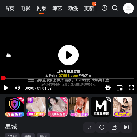
127
首页
电影
剧集
综艺
动漫
更新
热榜
APP
我的观影记录
星城
第02集
清空
星城
2026
美国
剧情