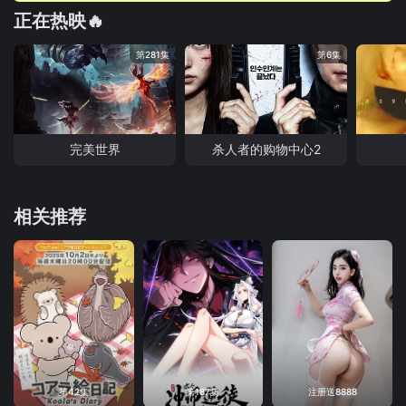
正在热映🔥
第281集
第6集
完美世界
杀人者的购物中心2
相关推荐
第42集
第187集
注册送8888