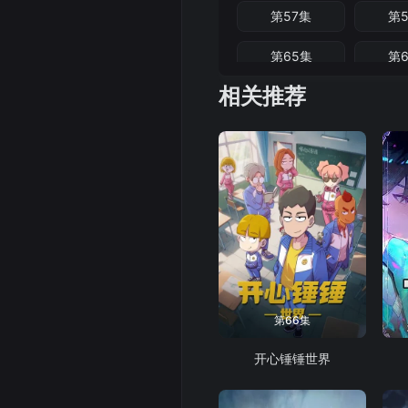
第57集
第
第65集
第
相关推荐
第73集
第
第81集
第
第89集
第
第66集
开心锤锤世界