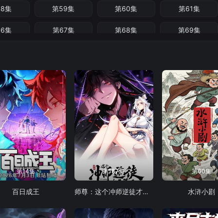
58集
第59集
第60集
第61集
66集
第67集
第68集
第69集
74集
第75集
第76集
第77集
82集
第83集
第84集
第85集
90集
第91集
第14集
第187集
第60集
百日成王
师尊：这个冲师逆徒才不是圣子 动态漫画
水浒小剧