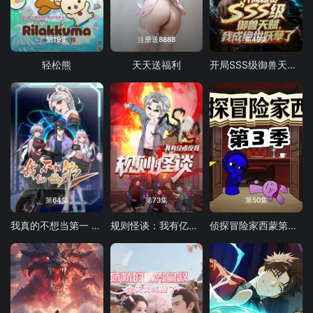
第19集
注册送8888
第49集
轻松熊
天天送福利
开局SSS级御兽天赋，我成绝世妖孽动态漫画
第64集
第73集
第50集
我真的不想当第一 第二季
规则怪谈：我有亿点反骨
侦探冒险家西蒙第三季