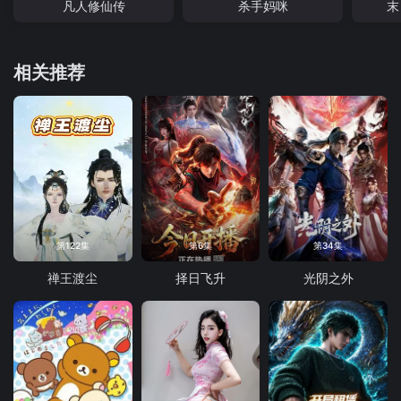
凡人修仙传
杀手妈咪
末
相关推荐
第122集
第6集
第34集
禅王渡尘
择日飞升
光阴之外