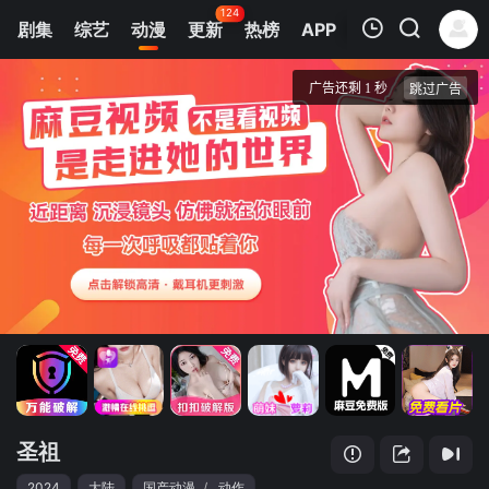
124
剧集
综艺
动漫
更新
热榜
APP
我的观影记录
圣祖
第1集
清空
圣祖
2024
大陆
国产动漫
/
动作