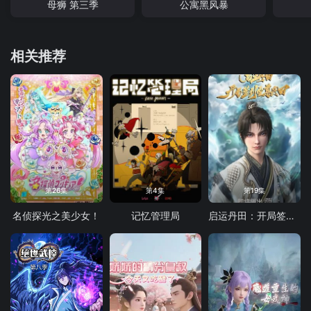
母狮 第三季
公寓黑风暴
相关推荐
第26集
第4集
第19集
名侦探光之美少女！
记忆管理局
启运丹田：开局签到至尊丹田