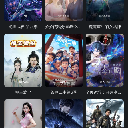
第87集
第144集
第144集
绝世武神 第八季
娇娇的精分皇叔今天又吃醋了
魔道重生的女武神
第123集
第04集
第273集
禅王渡尘
茶啊二中第6季
全民诡异：开局掌握零元购