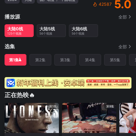
5.0
42587
播放源
全部
大陆0线
大陆5线
大陆6线
125个视频
56个视频
56个视频
选集
全部
第1集
第2集
第3集
第4集
第5集
正在热映🔥
第1集
第9集