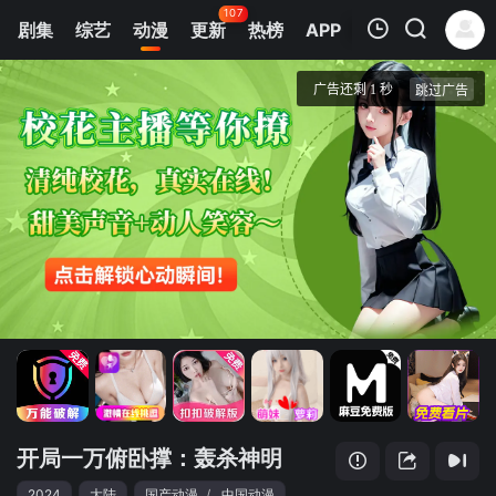
107
剧集
综艺
动漫
更新
热榜
APP
我的观影记录
开局一万俯卧撑：轰杀神明 动态漫画
第1集
清空
开局一万俯卧撑：轰杀神明
2024
大陆
国产动漫
/
中国动漫