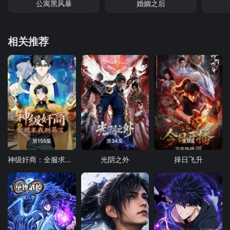
公寓黑风暴
婚姻之后
相关推荐
第155集
第34集
第6集
神级奸商：全服求我别薅了 动态漫画
光阴之外
择日飞升