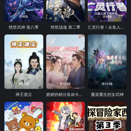
第86集
第13集
第95集
绝世武神 第八季
绝世战魂 第二季
亡灵行者！从鱼人地下城开始 动态漫画
第122集
第143集
第143集
禅王渡尘
娇娇的精分皇叔今天又吃醋了
魔道重生的女武神