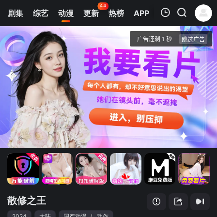
44
剧集
综艺
动漫
更新
热榜
APP
我的观影记录
散修之王
第01集
清空
散修之王
2024
大陆
国产动漫
/
动作