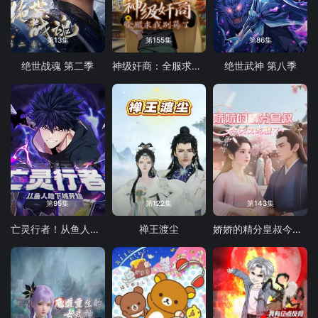
第13集
第155集
第86集
绝世战魂 第二季
神级奸商：全服求我别薅了 动态漫画
绝世武神 第八季
第95集
第122集
第143集
亡灵行者！从鱼人地下城开始 动态漫画
禅王渡尘
娇娇的精分皇叔今天又吃醋了