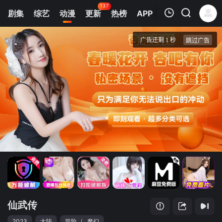
137
剧集
综艺
动漫
更新
热榜
APP
我的观影记录
仙武传
1
清空
仙武传
2023
大陆
冒险
/
魔幻