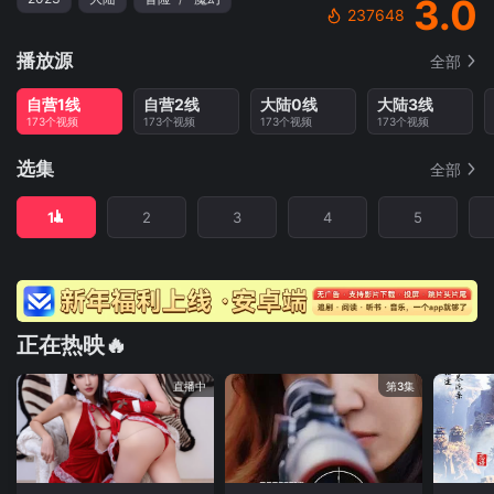
3.0
237648
播放源
全部
自营1线
自营2线
大陆0线
大陆3线
173个视频
173个视频
173个视频
173个视频
选集
全部
1
2
3
4
5
正在热映🔥
直播中
第3集