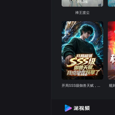
第122集
禅王渡尘
第49集
开局SSS级御兽天赋，我成绝世妖孽动态漫画
规