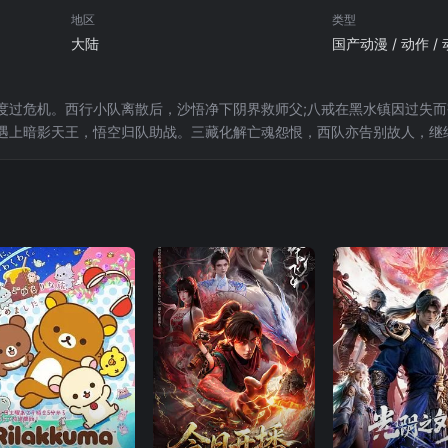
地区
类型
大陆
度过危机。西行小队离散后，沙悟净下阴界救师父;八戒在黑水镇因过失而
遇上暗影天王，悟空归队助战。三藏化解亡魂怨恨，西队亦告别故人，继