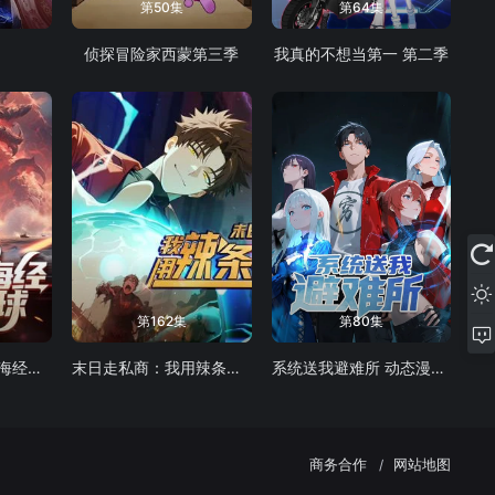
第50集
第64集
侦探冒险家西蒙第三季
我真的不想当第一 第二季
第162集
第80集
全民御兽：开局山海经，我横扫全球
末日走私商：我用辣条换金砖动态漫画
系统送我避难所 动态漫画 第一季
商务合作
网站地图