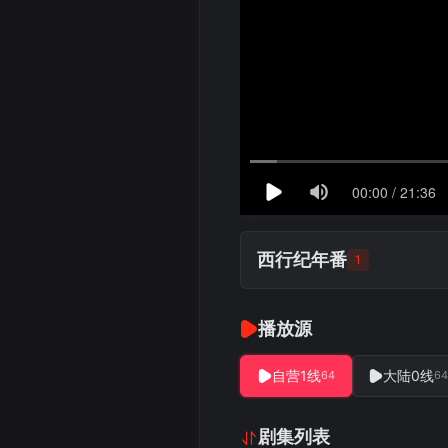
西行纪年番
1
播放源
自营1线
大陆0线
64
64
剧集列表