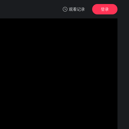
观看记录
登录
我的观影记录
西行纪年番
1
清空