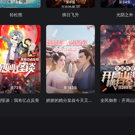
第19集
第6集
第34集
轻松熊
择日飞升
光阴之外
第73集
第143集
第289集
则怪谈：我有亿点反骨
娇娇的精分皇叔今天又吃醋了