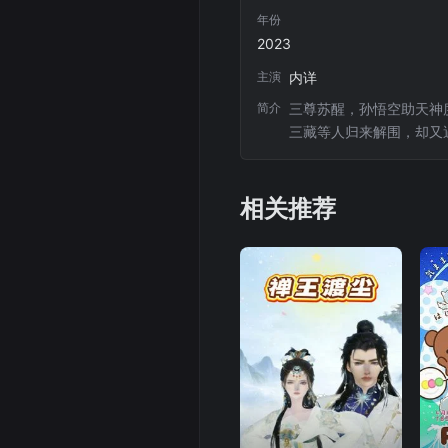
年份
2023
主演
内详
简介
三尊苏醒，孙悟空助天神
三藏等人归来解围，却又
相关推荐