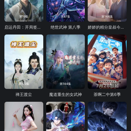
第19集
第87集
第144集
启运丹田：开局签到至尊丹田
绝世武神 第八季
娇娇的精分皇叔今天又吃醋了
第123集
第144集
第04集
禅王渡尘
魔道重生的女武神
茶啊二中第6季