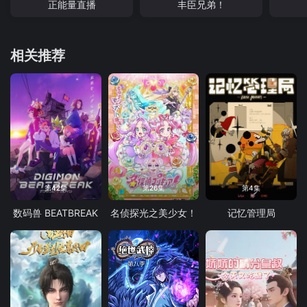
正能量直播
丰臣兄弟！
相关推荐
第42集
第26集
第4集
数码兽 BEATBREAK
名侦探光之美少女！
记忆管理局