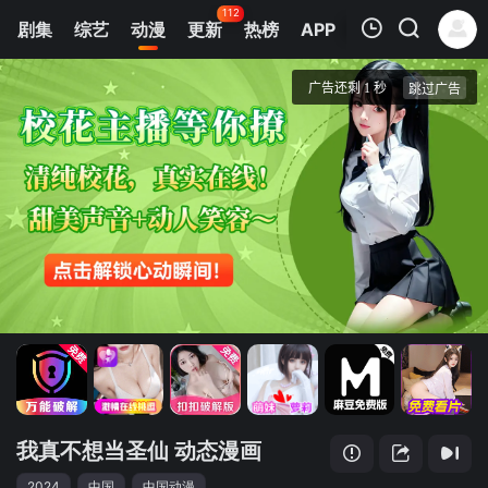
112
剧集
综艺
动漫
更新
热榜
APP
我的观影记录
我真不想当圣仙 动态漫画
第1集
清空
我真不想当圣仙 动态漫画
2024
中国
中国动漫