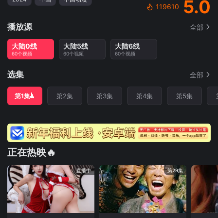
5.0
119610
播放源
全部
大陆0线
大陆5线
大陆6线
60个视频
60个视频
60个视频
选集
全部
第1集
第2集
第3集
第4集
第5集
正在热映🔥
直播中
第29集