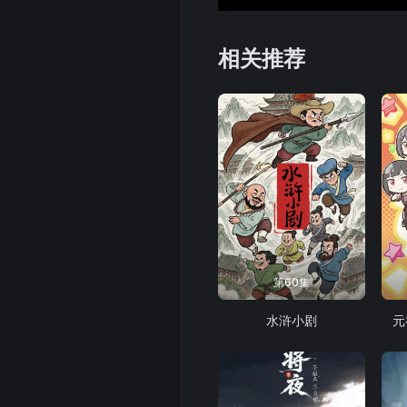
相关推荐
第60集
水浒小剧
元