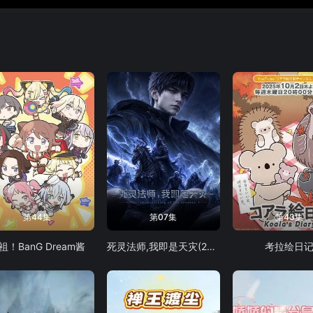
第44集
第07集
第43集
祖！BanG Dream酱
死灵法师,我即是天灾(2026)
考拉绘日