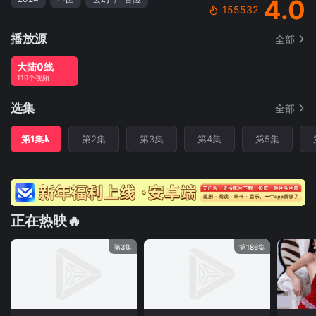
4.0
155532
播放源
全部
大陆0线
119个视频
选集
全部
第1集
第2集
第3集
第4集
第5集
正在热映🔥
第3集
第186集