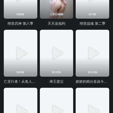
第86集
注册送8888
第13集
绝世武神 第八季
天天送福利
绝世战魂 第二季
第95集
第122集
第143集
亡灵行者！从鱼人地下城开始 动态漫画
禅王渡尘
娇娇的精分皇叔今天又吃醋了