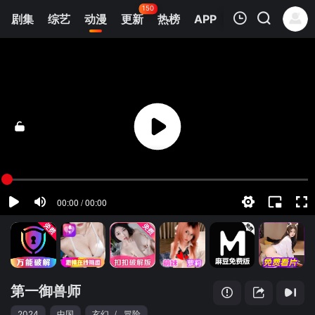
150
剧集
综艺
动漫
更新
热榜
APP
我的观影记录
第一御兽师
第1集
清空
第一御兽师
2024
中国
玄幻
/
冒险