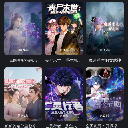
第126集
第75集
第142集
毒医帝妃指南录
丧尸末世：重生精神病院开始成神！动态漫画
魔道重生的女武神
第142集
第95集
第271集
娇娇的精分皇叔今天又吃醋了
亡灵行者！从鱼人地下城开始 动态漫画
全民诡异：开局掌握零元购