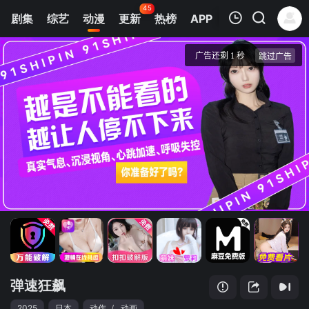
45
剧集
综艺
动漫
更新
热榜
APP
我的观影记录
弹速狂飙
第1集
清空
弹速狂飙
2025
日本
动作
/
动画