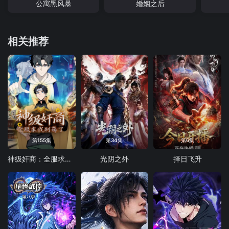
公寓黑风暴
婚姻之后
相关推荐
第155集
第34集
第6集
神级奸商：全服求我别薅了 动态漫画
光阴之外
择日飞升