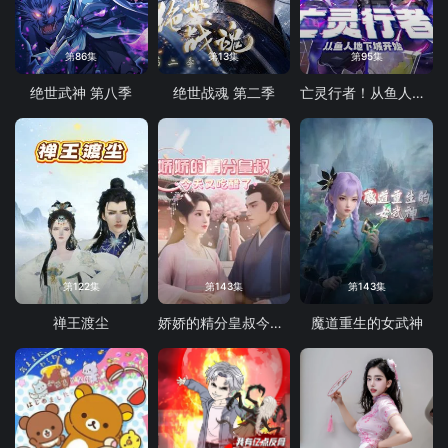
第86集
第13集
第95集
绝世武神 第八季
绝世战魂 第二季
亡灵行者！从鱼人地下城开始 动态漫画
第122集
第143集
第143集
禅王渡尘
娇娇的精分皇叔今天又吃醋了
魔道重生的女武神