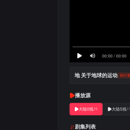
地 关于地球的运动
第01
播放源
大陆0线
大陆5线
25
21
剧集列表