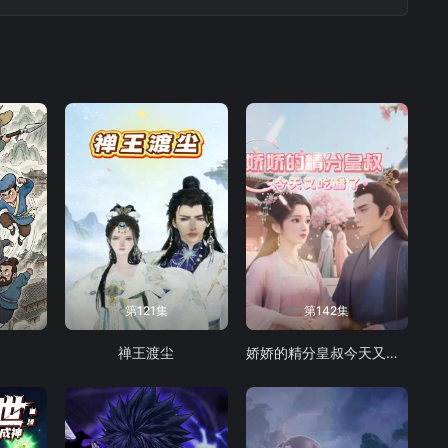
第121集
第142集
禅王渡尘
娇娇的精分皇叔今天又吃醋了