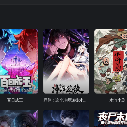
第14集
第187集
第60集
百日成王
师尊：这个冲师逆徒才不是圣子 动态漫画
水浒小剧