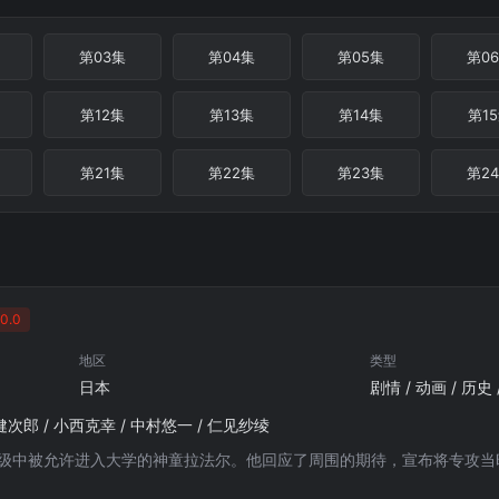
第03集
第04集
第05集
第0
第12集
第13集
第14集
第1
第21集
第22集
第23集
第2
0.0
地区
类型
日本
剧情 / 动画 / 历史
健次郎 / 小西克幸 / 中村悠一 / 仁见纱绫
跳级中被允许进入大学的神童拉法尔。他回应了周围的期待，宣布将专攻