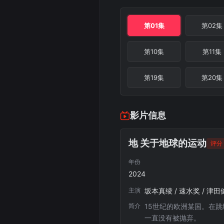
第01集
第02集
第10集
第11集
第19集
第20集
影片信息
地 关于地球的运动
评分 
年份
2024
主演
坂本真绫 / 速水奖 / 津田
简介
15世纪的欧洲某国。在
一直没有被抛弃。