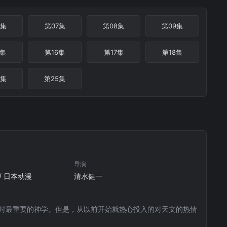
6集
第07集
第08集
第09集
5集
第16集
第17集
第18集
4集
第25集
导演
 / 日本动漫
清水健一
当时最重要的神学。但是，从以前开始就热心投入的对天文的热情