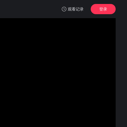
观看记录
登录
我的观影记录
地 关于地球的运动
第01集
清空