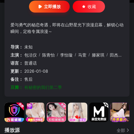
立即播放
收藏
爱与勇气的秘恋奇遇，即将在山野星光下浪漫启幕，解锁心动
瞬间，定格专属浪漫～
导演：
未知
主演：
包洁仪
/
陈青怡
/
李怡璇
/
马萱
/
滕家琪
/
田杰
/
魏雨
语言：
普通话
更新：
2026-01-08
备注：
售后
豆瓣：
有秘密的我们第二季
播放源
全部