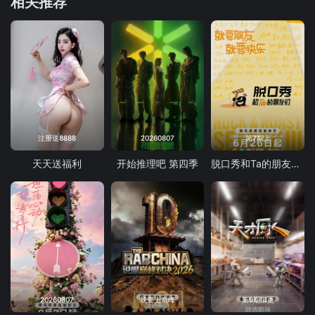
相关推荐
注册送8888
20260807
第7期上
天天送福利
开始推理吧 第四季
脱口秀和Ta的朋友们 第三季
20260807
我要上巅峰
第9期加更