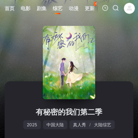
43
首页
电影
剧集
综艺
动漫
更新
热榜
APP
我的观影记录
暂无观看影片的记录
有秘密的我们第二季
2025
中国大陆
真人秀
大陆综艺
/