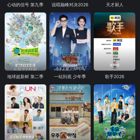
心动的信号 第九季
说唱巅峰对决2026
天才厨人
第7期超前彩蛋
20251024
第12期
地球超新鲜 第二季
一站到底 少年季
歌手2026
王弘毅不停夸赞孟子义
第1期
20260807