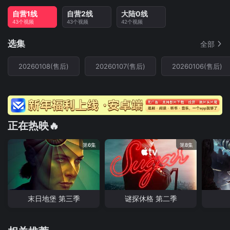
自营1线
自营2线
大陆0线
43个视频
43个视频
42个视频
选集
全部
20260108(售后)
20260107(售后)
20260106(售后)
正在热映🔥
第6集
第8集
末日地堡 第三季
谜探休格 第二季