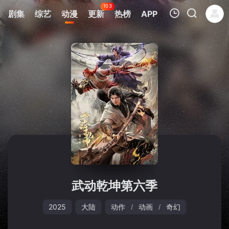
103
剧集
综艺
动漫
更新
热榜
APP
我的观影记录
暂无观看影片的记录
武动乾坤第六季
2025
大陆
动作
动画
奇幻
/
/