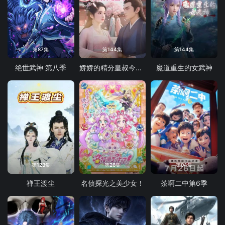
第87集
第144集
第144集
绝世武神 第八季
娇娇的精分皇叔今天又吃醋了
魔道重生的女武神
第123集
第26集
第04集
禅王渡尘
名侦探光之美少女！
茶啊二中第6季