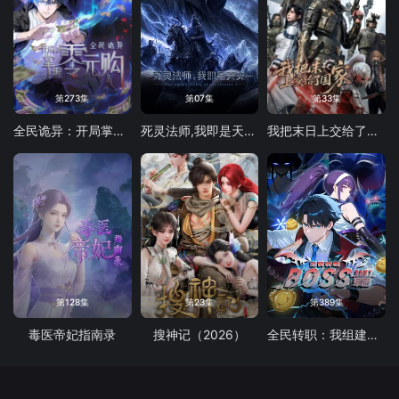
第273集
第07集
第33集
全民诡异：开局掌握零元购
死灵法师,我即是天灾(2026)
我把末日上交给了国家
第128集
第23集
第389集
毒医帝妃指南录
搜神记（2026）
全民转职：我组建了BOSS军团