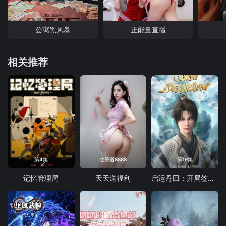
公寓黑风暴
正能量直播
相关推荐
第4集
注册送8888
第19集
记忆管理局
天天送福利
启运丹田：开局签到至尊丹田