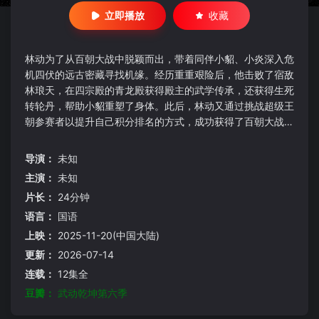
立即播放
收藏
林动为了从百朝大战中脱颖而出，带着同伴小貂、小炎深入危
机四伏的远古密藏寻找机缘。经历重重艰险后，他击败了宿敌
林琅天，在四宗殿的青龙殿获得殿主的武学传承，还获得生死
转轮丹，帮助小貂重塑了身体。此后，林动又通过挑战超级王
朝参赛者以提升自己积分排名的方式，成功获得了百朝大战冠
军之战的参赛资格，并在万众瞩目中再次将林琅天彻底打败。
然而，心存不甘的林琅天却与潜伏在百朝大战战场上的西玄域
导演：
未知
奸细勾结，启动封天阵图要夺走百朝大战所在的远古战场，并
主演：
未知
将林动等人置于死地。最终，林动带领众多参赛者，齐心协力
片长：
24分钟
破解西玄域阴谋，捍卫东玄
语言：
国语
上映：
2025-11-20(中国大陆)
更新：
2026-07-14
连载：
12集全
豆瓣：
武动乾坤第六季