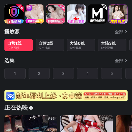
播放源
全部
自营1线
自营2线
大陆0线
大陆3线
12个视频
12个视频
12个视频
12个视频
选集
全部
1
2
3
4
5
正在热映🔥
第9集
直播中