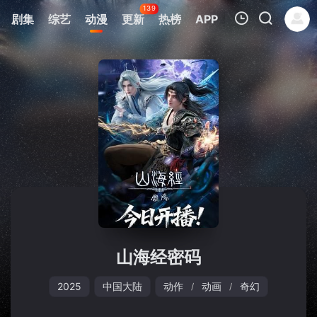
139
剧集
综艺
动漫
更新
热榜
APP
我的观影记录
暂无观看影片的记录
山海经密码
2025
中国大陆
动作
动画
奇幻
/
/