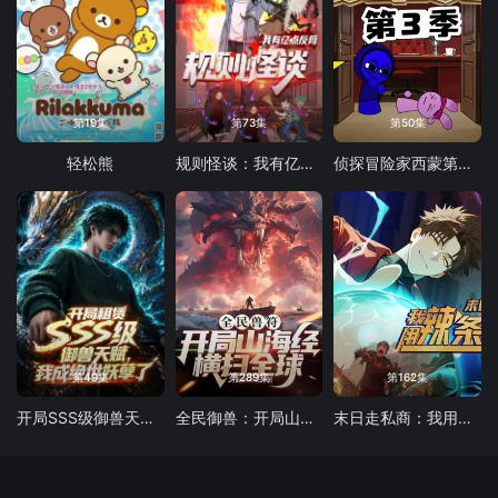
第19集
第73集
第50集
轻松熊
规则怪谈：我有亿点反骨
侦探冒险家西蒙第三季
第49集
第289集
第162集
开局SSS级御兽天赋，我成绝世妖孽动态漫画
全民御兽：开局山海经，我横扫全球
末日走私商：我用辣条换金砖动态漫画