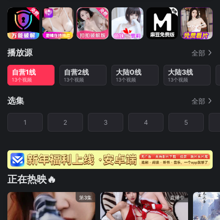
播放源
全部
自营1线
自营2线
大陆0线
大陆3线
13个视频
13个视频
13个视频
13个视频
选集
全部
1
2
3
4
5
正在热映🔥
第3集
直播中