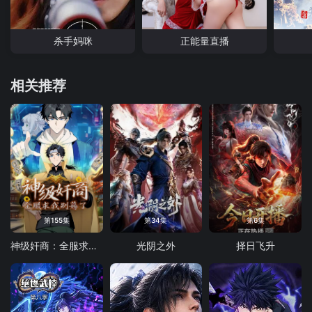
杀手妈咪
正能量直播
相关推荐
第155集
第34集
第6集
神级奸商：全服求我别薅了 动态漫画
光阴之外
择日飞升