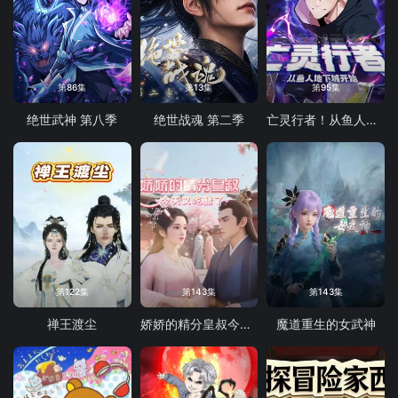
第86集
第13集
第95集
绝世武神 第八季
绝世战魂 第二季
亡灵行者！从鱼人地下城开始 动态漫画
第122集
第143集
第143集
禅王渡尘
娇娇的精分皇叔今天又吃醋了
魔道重生的女武神