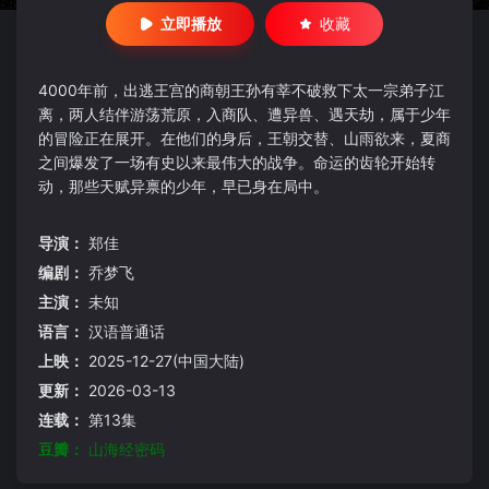
立即播放
收藏
4000年前，出逃王宫的商朝王孙有莘不破救下太一宗弟子江
离，两人结伴游荡荒原，入商队、遭异兽、遇天劫，属于少年
的冒险正在展开。在他们的身后，王朝交替、山雨欲来，夏商
之间爆发了一场有史以来最伟大的战争。命运的齿轮开始转
动，那些天赋异禀的少年，早已身在局中。
导演：
郑佳
编剧：
乔梦飞
主演：
未知
语言：
汉语普通话
上映：
2025-12-27(中国大陆)
更新：
2026-03-13
连载：
第13集
豆瓣：
山海经密码