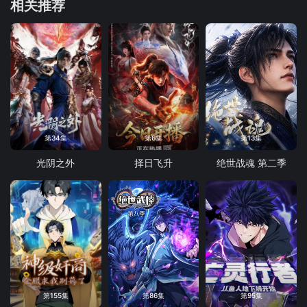
相关推荐
第34集
第6集
第13集
光阴之外
择日飞升
绝世战魂 第二季
第155集
第86集
第95集