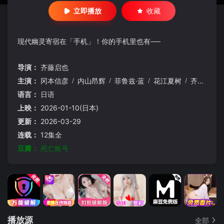
立即播放
收藏
现代幽灵寄宿在「手机」！你的手机里也有──
导演：
齐藤启也
主演：
冈本信彦
/
内山昂辉
/
菲鲁兹·蓝
/
花江夏树
/
齐藤真知子
语言：
日语
上映：
2026-01-10(日本)
更新：
2026-03-29
连载：
12集全
豆瓣：
死亡账号
播放源
全部