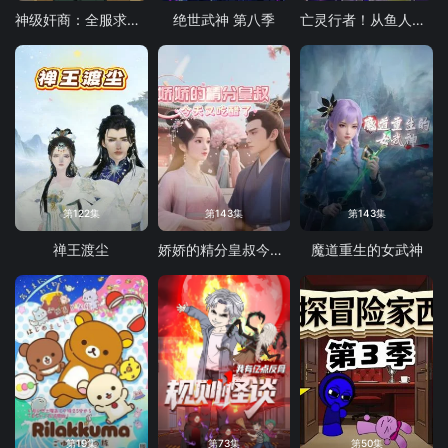
神级奸商：全服求我别薅了 动态漫画
绝世武神 第八季
亡灵行者！从鱼人地下城开始 动态漫画
第122集
第143集
第143集
禅王渡尘
娇娇的精分皇叔今天又吃醋了
魔道重生的女武神
第19集
第73集
第50集