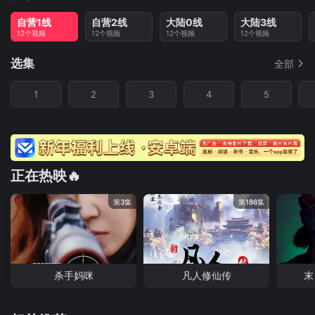
自营1线
自营2线
大陆0线
大陆3线
12个视频
12个视频
12个视频
12个视频
选集
全部
1
2
3
4
5
正在热映🔥
第3集
第186集
杀手妈咪
凡人修仙传
末