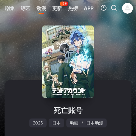
136
剧集
综艺
动漫
更新
热榜
APP
我的观影记录
暂无观看影片的记录
死亡账号
2026
日本
动画
日本动漫
/