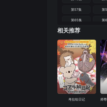
第57集
第
第65集
第
相关推荐
第73集
第
第81集
第
第89集
第
第97集
第
第105集
第1
第113集
第1
第43集
第121集
考拉绘日记