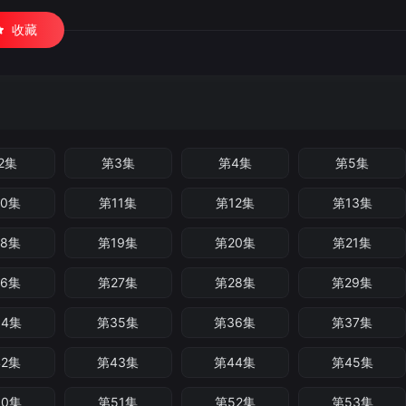
收藏
2集
第3集
第4集
第5集
10集
第11集
第12集
第13集
18集
第19集
第20集
第21集
26集
第27集
第28集
第29集
34集
第35集
第36集
第37集
42集
第43集
第44集
第45集
50集
第51集
第52集
第53集