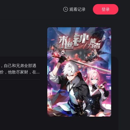
观看记录
登录
我的观影记录
，自己和兄弟全部遇
暂无观看影片的记录
价，他散尽家财，在
。末世再次降临后，别人