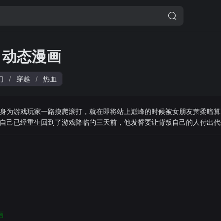
 动态漫画
幻
穿越
热血
/
/
身为游戏玩家一路摸爬滚打，就在即将站上巅峰的时候被女朋友萧柔暗算
自己已经重生回到了游戏降临的三天前，他发誓要让背叛自己的人付出代
亿，提前清空各种物资，激活SSS级隐藏职业，将自己打造成最强玩家
身西格玛男人，拳打绿茶脚踢恶霸，成为末世之王。
画