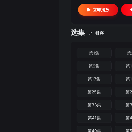
立即播放
选集
排序
第1集
第
第9集
第
第17集
第
第25集
第
第33集
第
第41集
第
第49集
第