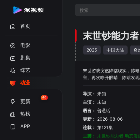
首页
末世钞能力者
电影
2025
中国大陆
奇
剧集
综艺
末世游戏突然降临现实，陈晗
害。再次睁开眼睛，陈晗发现
动漫
游戏充值通道关闭之前氪金十
还在艰难求生，陈晗却直接化
导演：
未知
40
更新
主演：
未知
语言：
普通话
热榜
更新：
2026-08-06
APP
连载：
第121集
豆瓣：
末世钞能力者 动态漫