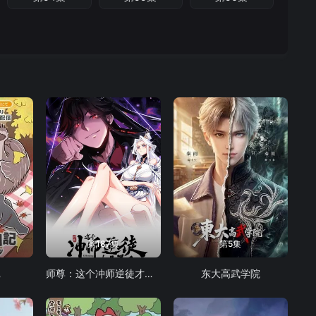
第187集
第5集
记
师尊：这个冲师逆徒才不是圣子 动态漫画
东大高武学院