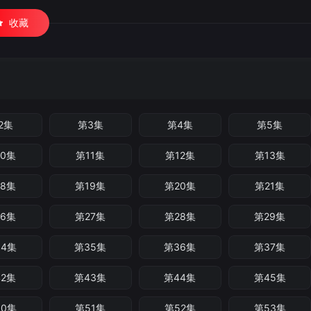
收藏
2集
第3集
第4集
第5集
10集
第11集
第12集
第13集
18集
第19集
第20集
第21集
26集
第27集
第28集
第29集
34集
第35集
第36集
第37集
42集
第43集
第44集
第45集
50集
第51集
第52集
第53集