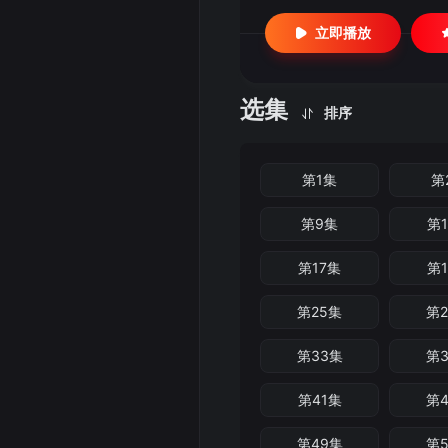
立即播放
选集
排序
第1集
第
第9集
第
第17集
第
第25集
第
第33集
第
第41集
第
第49集
第