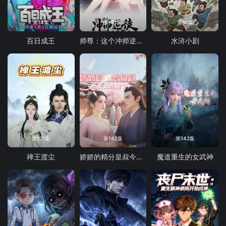
第14集
第187集
第60集
百日成王
师尊：这个冲师逆徒才不是圣子 动态漫画
水浒小剧
第121集
第142集
第142集
禅王渡尘
娇娇的精分皇叔今天又吃醋了
魔道重生的女武神