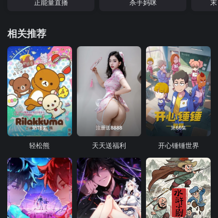
正能量直播
杀手妈咪
末
相关推荐
第18集
注册送8888
第66集
轻松熊
天天送福利
开心锤锤世界