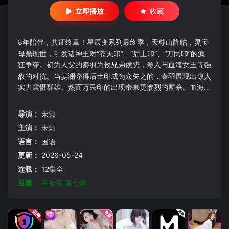
立即播放
收藏
8年陪伴，共证终章！星辰变系列最终季，天尊山降临，灵宝
母鼎现世，引发诸神王对“苍天印”、“后土印”、“万民印”的疯
狂争夺。初为人父的秦羽为救兄弟侯费，卷入与血海女王等强
敌的对抗。当姜澜夺得后土印成为众矢之的，秦羽展现出惊人
实力震慑群雄。然而万民印的出现带来更惨烈的厮杀。血海女
王不惜血染神王夺得万民印，秦羽为夺回此印怒斩强敌。为终
结这场纷争，他设下计谋，将觊觎者引入自己的神秘领域，并
导演：
未知
在此了结宿怨。最终，三印合一，新的天尊诞生。但旧日恩怨
主演：
未知
未消，天尊级强者前来寻仇，却引发了意想不到的后果。秦羽
语言：
国语
的命运，也随之走向
更新：
2026-05-24
连载：
12集全
豆瓣：
星辰变 第七季