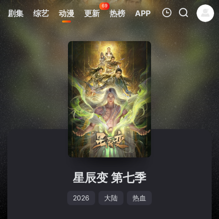
69
剧集
综艺
动漫
更新
热榜
APP
我的观影记录
暂无观看影片的记录
星辰变 第七季
2026
大陆
热血