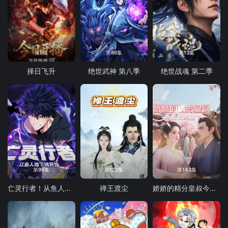
第6集
第86集
第13集
择日飞升
绝世武神 第八季
绝世战魂 第二季
第95集
第122集
第143集
亡灵行者！从鱼人地下城开始 动态漫画
禅王渡尘
娇娇的精分皇叔今天又吃醋了