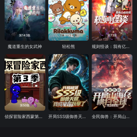
第143集
第19集
第73集
魔道重生的女武神
轻松熊
规则怪谈：我有亿点反骨
第50集
第49集
第289集
侦探冒险家西蒙第三季
开局SSS级御兽天赋，我成绝世妖孽动态漫画
全民御兽：开局山海经，我横扫全球