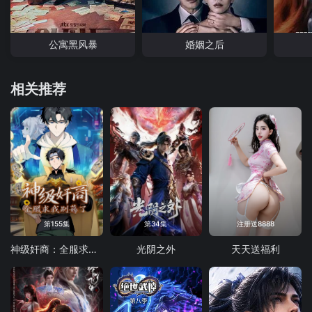
公寓黑风暴
婚姻之后
相关推荐
第155集
第34集
注册送8888
神级奸商：全服求我别薅了 动态漫画
光阴之外
天天送福利