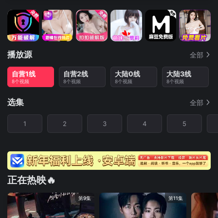
播放源
全部
自营1线
自营2线
大陆0线
大陆3线
8个视频
8个视频
8个视频
8个视频
选集
全部
1
2
3
4
5
正在热映🔥
第9集
第11集