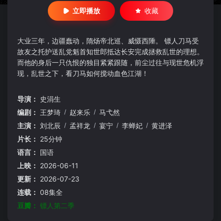
立即播放
收藏
大业三年，边疆蠢动，隋炀帝北巡、威慑西陲。 镖人刀马受
故友之托护送乱党魁首知世郎抵达长安完成拯救乱世的理想。
而他的身后一只仇恨的独目紧紧跟随，前尘过往与现世危机浮
现，乱世之下，看刀马如何搅动血色江湖！
导演：
史涓生
编剧：
王梦琦
/
赵来乐
/
马弋然
主演：
刘北辰
/
孟祥龙
/
宴宁
/
李蝉妃
/
黄进泽
片长：
25分钟
语言：
国语
上映：
2026-06-11
更新：
2026-07-23
连载：
08集全
豆瓣：
镖人第二季