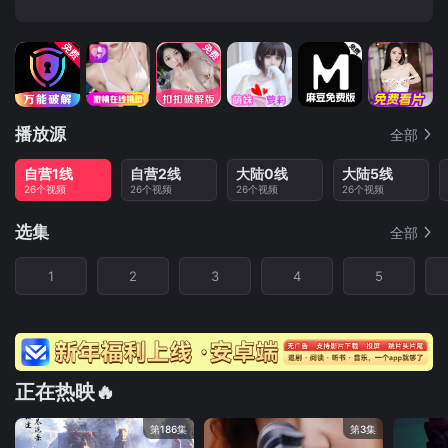
播放源
全部
自营1线
自营2线
大陆0线
大陆5线
26个视频
26个视频
26个视频
26个视频
选集
全部
1
2
3
4
5
正在热映🔥
第186集
第3集