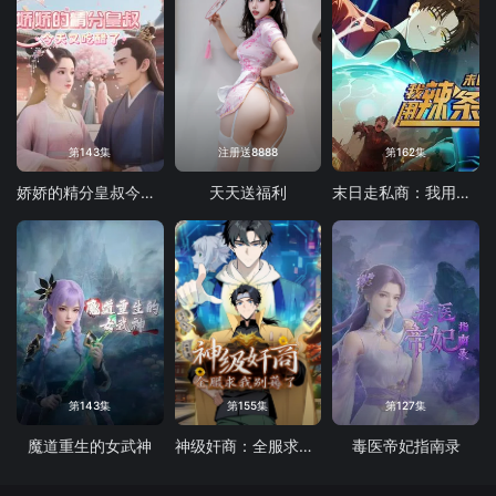
第143集
注册送8888
第162集
娇娇的精分皇叔今天又吃醋了
天天送福利
末日走私商：我用辣条换金砖动态漫画
第143集
第155集
第127集
魔道重生的女武神
神级奸商：全服求我别薅了 动态漫画
毒医帝妃指南录