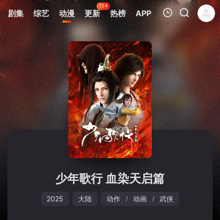
134
剧集
综艺
动漫
更新
热榜
APP
我的观影记录
暂无观看影片的记录
少年歌行 血染天启篇
2025
大陆
动作
动画
武侠
/
/