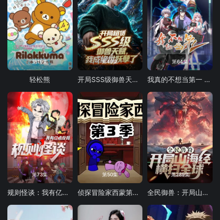
第19集
第49集
第64集
轻松熊
开局SSS级御兽天赋，我成绝世妖孽动态漫画
我真的不想当第一 第二季
第73集
第50集
第289集
规则怪谈：我有亿点反骨
侦探冒险家西蒙第三季
全民御兽：开局山海经，我横扫全球