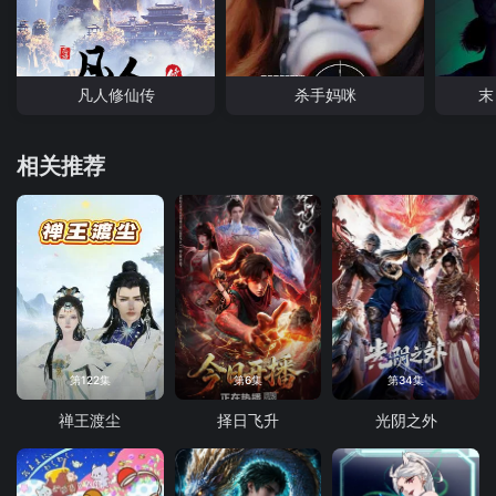
凡人修仙传
杀手妈咪
末
相关推荐
第122集
第6集
第34集
禅王渡尘
择日飞升
光阴之外