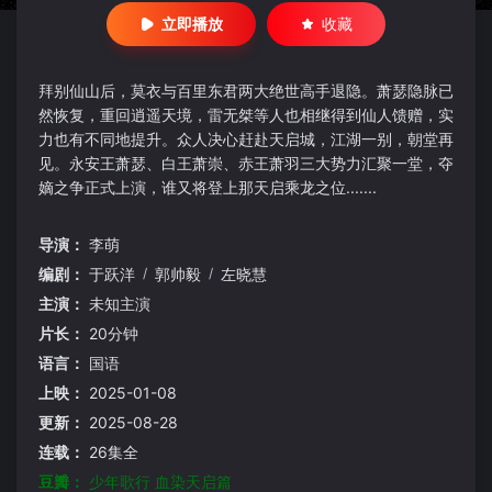
立即播放
收藏
拜别仙山后，莫衣与百里东君两大绝世高手退隐。萧瑟隐脉已
然恢复，重回逍遥天境，雷无桀等人也相继得到仙人馈赠，实
力也有不同地提升。众人决心赶赴天启城，江湖一别，朝堂再
见。永安王萧瑟、白王萧崇、赤王萧羽三大势力汇聚一堂，夺
嫡之争正式上演，谁又将登上那天启乘龙之位.......
导演：
李萌
编剧：
于跃洋
/
郭帅毅
/
左晓慧
主演：
未知主演
片长：
20分钟
语言：
国语
上映：
2025-01-08
更新：
2025-08-28
连载：
26集全
豆瓣：
少年歌行 血染天启篇