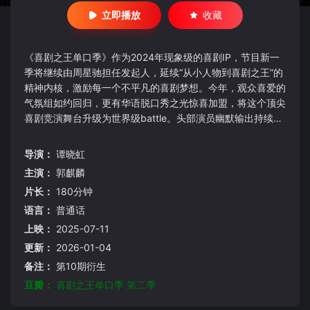
立即播放
收藏
《喜剧之王单口季》作为2024年现象级的喜剧IP，节目新一
季将继续由周星驰担任发起人，延续“从小人物到喜剧之王”的
精神内核，激励每一个不平凡的喜剧梦想。今年，观众喜爱的
气氛组如约回归，更有华语脱口秀之光惊喜加盟，将这个顶尖
喜剧竞演舞台升级为世界级battle。头部演员幽默输出持续在
线，更有来自海内外一流脱口秀俱乐部的超强新人联袂加入，
新老演员同台较量，争夺年度总冠军。
导演：
谭晓虹
主演：
郭麒麟
片长：
180分钟
语言：
普通话
上映：
2025-07-11
更新：
2026-01-04
备注：
第10期衍生
豆瓣：
喜剧之王单口季 第二季