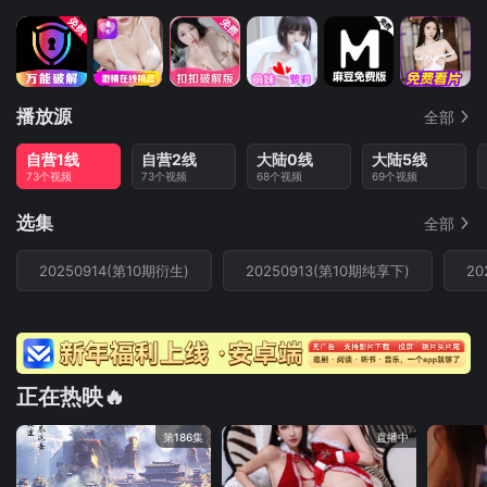
播放源
全部
自营1线
自营2线
大陆0线
大陆5线
73个视频
73个视频
68个视频
69个视频
选集
全部
20250914(第10期衍生)
20250913(第10期纯享下)
20
正在热映🔥
第186集
直播中