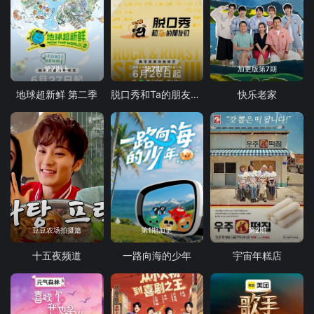
第7期上
第7期下
加更版第7期
地球超新鲜 第二季
脱口秀和Ta的朋友们 第三季
快乐老家
豆豆农场拍摄篇
第1期加更
第2期
十五夜频道
一路向海的少年
宇宙年糕店