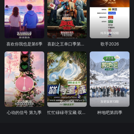
第10期陪看
第6期(四)
纯享版第12期
喜欢你我也是第6季
喜剧之王单口季第三季
歌手2026
20260808
20260808
加更版第13期
心动的信号 第九季
忙忙碌碌寻宝藏·双人成行季
种地吧第四季