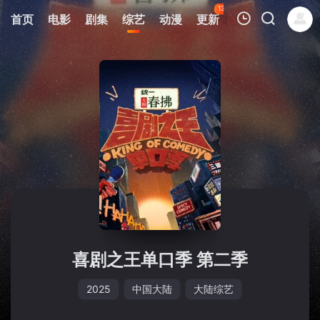
134
首页
电影
剧集
综艺
动漫
更新
热榜
APP
我的观影记录
暂无观看影片的记录
喜剧之王单口季 第二季
2025
中国大陆
大陆综艺