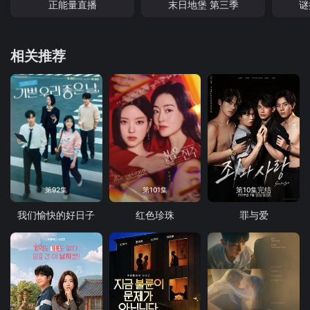
正能量直播
末日地堡 第三季
谜
相关推荐
第92集
第101集
第10集完结
我们愉快的好日子
红色珍珠
罪与爱