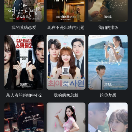
第12集完结
第4集
第4集
我的荒糖恋爱
现在不是出轨的问题
我们的排练
第6集
第2集
第8集
杀人者的购物中心2
我的偶像总裁
给你梦想