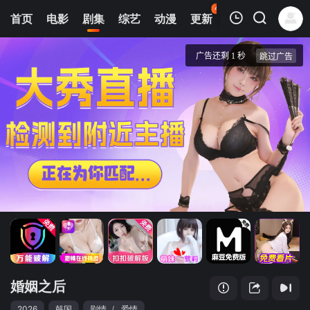
45
首页
电影
剧集
综艺
动漫
更新
热榜
APP
我的观影记录
婚姻之后
1
清空
婚姻之后
2026
韩国
剧情
/
爱情