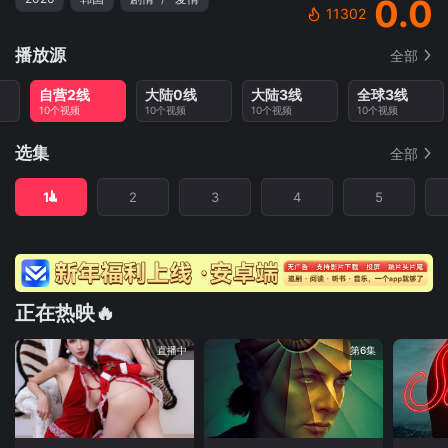
0.0
11302
播放源
全部
自营2线
大陆0线
大陆3线
全球3线
10个视频
10个视频
10个视频
10个视频
选集
全部
1
2
3
4
5
正在热映🔥
直播中
第6集