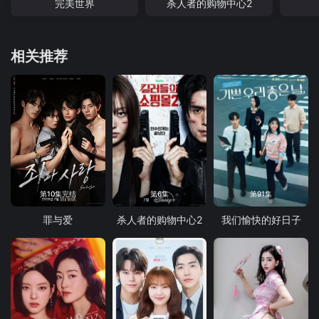
完美世界
杀人者的购物中心2
相关推荐
第10集完结
第6集
第91集
罪与爱
杀人者的购物中心2
我们愉快的好日子