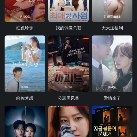
第100集
第2集
注册送8888
红色珍珠
我的偶像总裁
天天送福利
第8集
第8集
第4集
给你梦想
公寓黑风暴
爱情来了