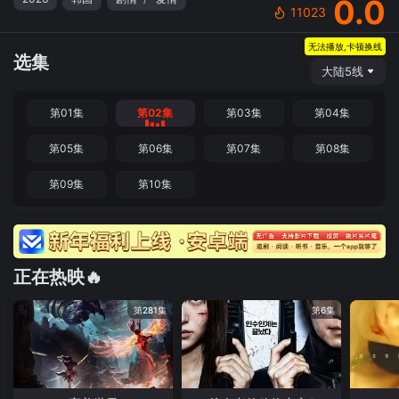
0.0
11023
无法播放,卡顿换线
选集
大陆5线
第01集
第02集
第03集
第04集
第05集
第06集
第07集
第08集
第09集
第10集
正在热映🔥
第281集
第6集