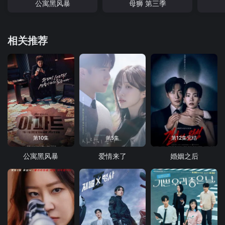
公寓黑风暴
母狮 第三季
相关推荐
第10集
第5集
第12集完结
公寓黑风暴
爱情来了
婚姻之后