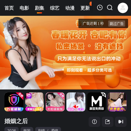
52
首页
电影
剧集
综艺
动漫
更新
热榜
APP
我的观影记录
婚姻之后
2
清空
婚姻之后
2026
韩国
剧情
/
爱情