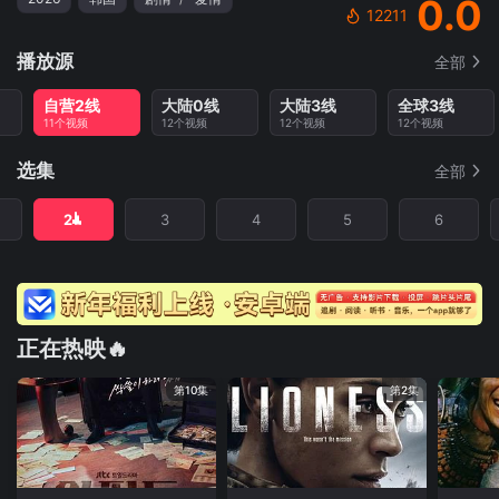
0.0
12211
播放源
全部
自营2线
大陆0线
大陆3线
全球3线
11个视频
12个视频
12个视频
12个视频
选集
全部
2
3
4
5
6
正在热映🔥
第10集
第2集