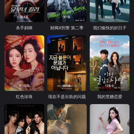
第4集
第1集
第93集
杀手妈咪
财阀X刑警 第二季
我们愉快的好日子
第102集
第4集
12集全
红色珍珠
现在不是出轨的问题
我的荒糖恋爱