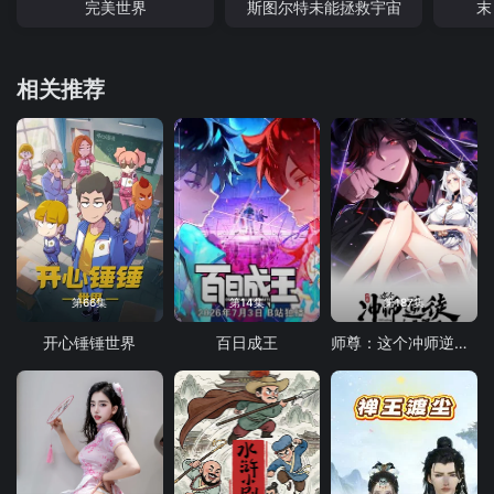
完美世界
斯图尔特未能拯救宇宙
末
相关推荐
第66集
第14集
第187集
开心锤锤世界
百日成王
师尊：这个冲师逆徒才不是圣子 动态漫画