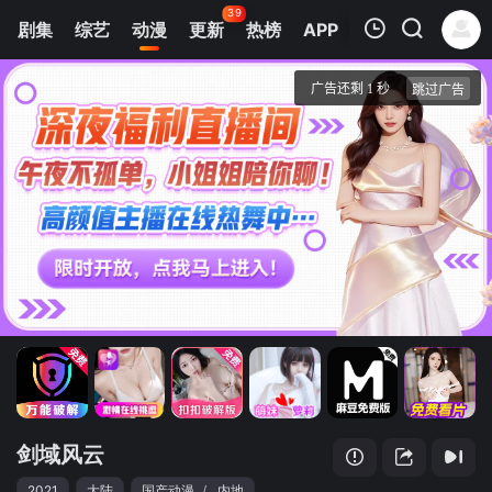
39
剧集
综艺
动漫
更新
热榜
APP
我的观影记录
剑域风云
第01集
清空
剑域风云
2021
大陆
国产动漫
/
内地