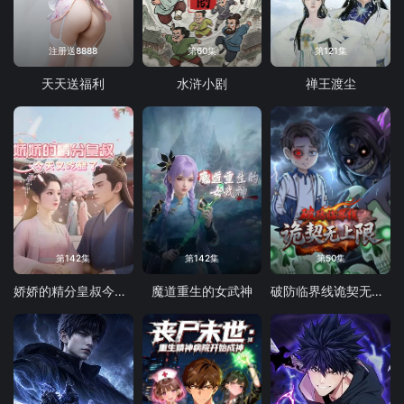
注册送8888
第60集
第121集
天天送福利
水浒小剧
禅王渡尘
第142集
第142集
第50集
娇娇的精分皇叔今天又吃醋了
魔道重生的女武神
破防临界线诡契无上限