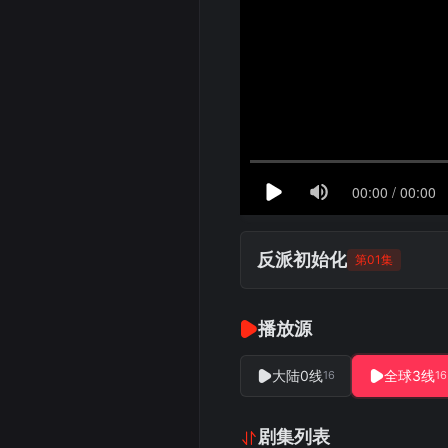
反派初始化
第01集
播放源
大陆0线
全球3线
16
16
剧集列表