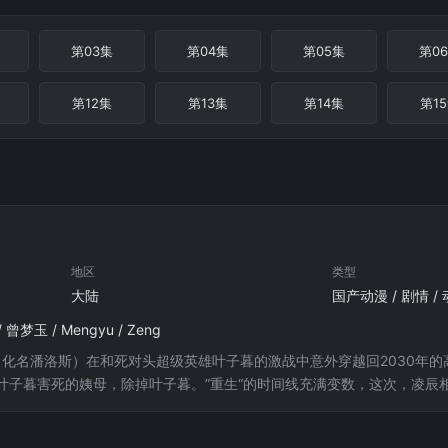
第03集
第04集
第05集
第0
第12集
第13集
第14集
第1
地区
类型
大陆
曾梦玉 / Mengyu / Zeng
辰（化名潘洛斯）在和死对头超级英雄叶子暮的激战中意外穿越回2030年
叶子暮害死的姨母，除掉叶子暮。”重生“的时间线充满变数，这次，凌辰