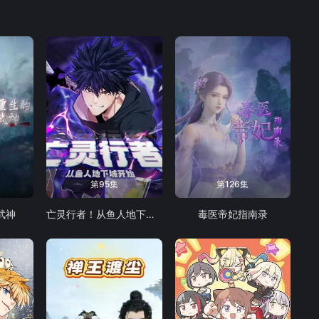
第95集
第126集
武神
亡灵行者！从鱼人地下城开始 动态漫画
毒医帝妃指南录