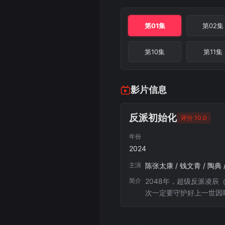
第01集
第02集
第10集
第11集
影片信息
反派初始化
评分 10.0
年份
2024
主演
陈张太康 / 钱文青 / 陶典 / 
简介
2048年，超级反派凌
次一定要守护好上一世因