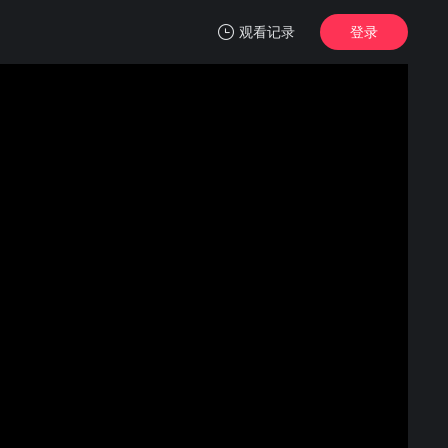
观看记录
登录
我的观影记录
反派初始化
第01集
清空