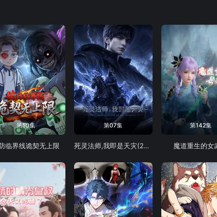
第50集
第07集
第142集
防临界线诡契无上限
死灵法师,我即是天灾(2026)
魔道重生的女