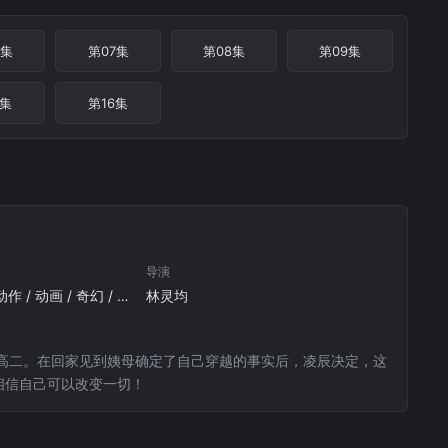
6集
第07集
第08集
第09集
5集
第16集
导演
国产动漫 / 剧情 / 动作 / 动画 / 奇幻 / 冒险 / 动漫
林灵均
的高二。在回家见到姨母确定了自己穿越的事实后，凌辰决定，这
相信自己可以改变一切！