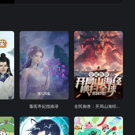
第125集
第287集
毒医帝妃指南录
全民御兽：开局山海经，我横扫全球