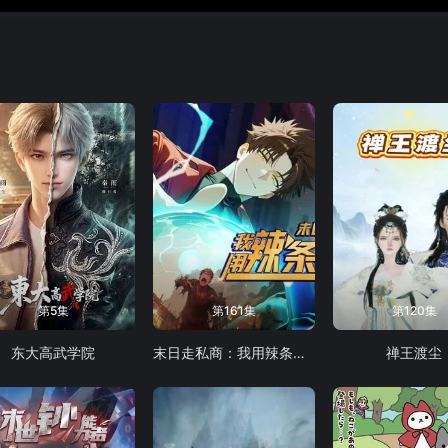
第5集
第161集
第120集
东大高武学院
末日走私商：我用辣条换金砖动态漫画
禅王渡尘